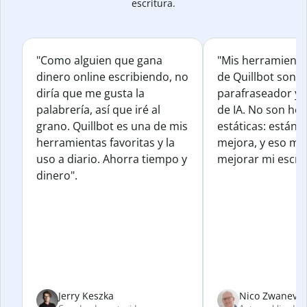
escritura.
"Como alguien que gana
"Mis herramienta
dinero online escribiendo, no
de Quillbot son e
diría que me gusta la
parafraseador y e
palabrería, así que iré al
de IA. No son he
grano. Quillbot es una de mis
estáticas: están 
herramientas favoritas y la
mejora, y eso me
uso a diario. Ahorra tiempo y
mejorar mi escrit
dinero".
Jerry Keszka
Nico Zwanevel