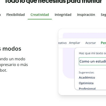
Todo lo que necesitas para triunfar
a
Flexibilidad
Creatividad
Integridad
Inspiración
Se
al
les con el
ajo en segundos e
er idioma.