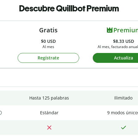
Descubre Quillbot Premium
Gratis
Premiu
$0
USD
$8.33 USD
Al mes
Al mes, facturado anu
Regístrate
Actualiza
Hasta 125 palabras
Ilimitado
Estándar
9 modos único