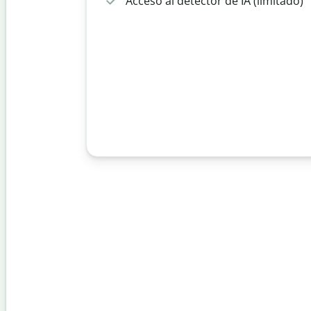
Acceso al detector de IA (limitado)
d
Q
a
e
u
d
t
i
o
e
l
r
x
l
d
t
b
e
o
o
c
s
t
i
p
t
a
a
r
s
a
C
h
r
o
m
e