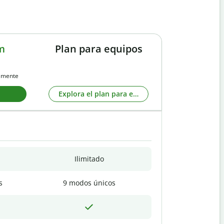
m
Plan para equipos
almente
Explora el plan para equipos
Ilimitado
s
9 modos únicos