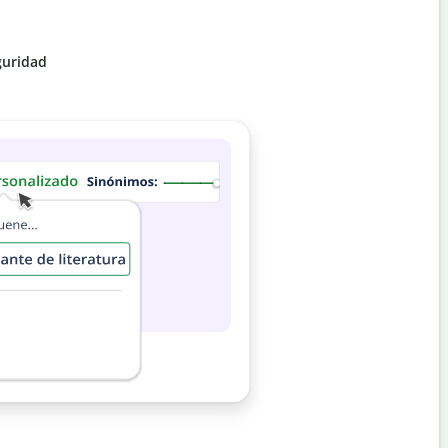
guridad
Escri
Vete más
escritur
mejora t
Pá