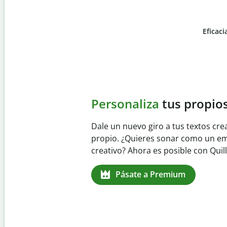
Eficaci
Slide 4 of 6
Evita
el plagio accident
Garantiza textos totalmente origina
detector de plagio. Analiza tu trab
identifica citas omitidas en cualqui
Pásate a Premium