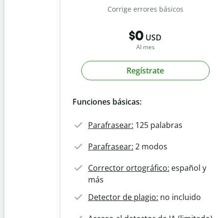
r
c
Corrige errores básicos
o
D
t
r
e
o
t
t
r
$0
o
e
USD
d
g
c
e
H
Al mes
r
t
I
u
á
o
A
m
f
r
a
Regístrate
i
d
n
c
e
C
i
o
p
h
z
l
a
a
Funciones básicas:
a
t
d
g
I
o
T
i
A
r
r
Parafrasear:
125 palabras
o
d
a
e
d
Parafrasear:
2 modos
I
u
R
A
c
e
t
s
Corrector ortográfico:
español y
o
u
r
más
m
G
i
e
Detector de plagio:
no incluido
d
n
o
e
r
r