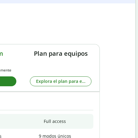
m
Plan para equipos
almente
Explora el plan para equipos
Full access
s
9 modos únicos