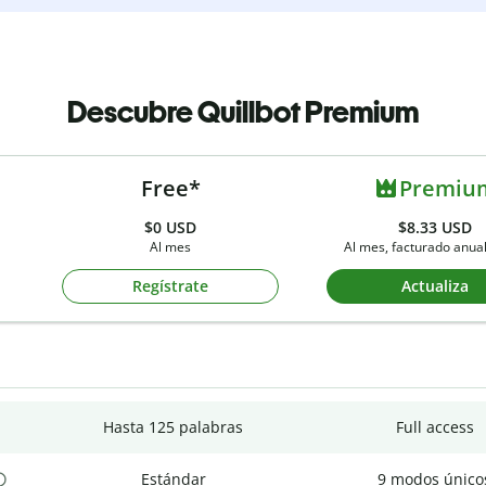
Descubre Quillbot Premium
Free*
Premiu
$0
USD
$8.33 USD
Al mes
Al mes, facturado anu
Regístrate
Actualiza
Hasta 125 palabras
Full access
Estándar
9 modos único