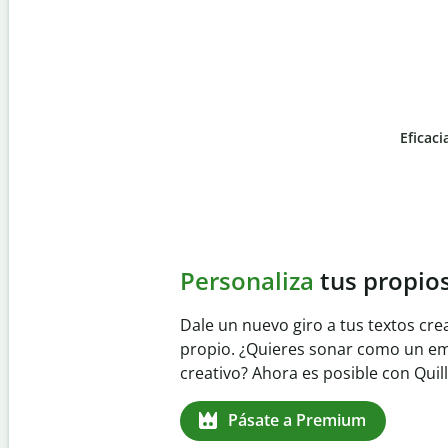
Eficaci
Slide 4 of 6
Evita
el plagio accident
Garantiza textos totalmente origina
detector de plagio. Analiza tu trab
identifica citas omitidas en cualqui
Pásate a Premium