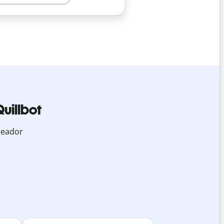
uillbot
reador