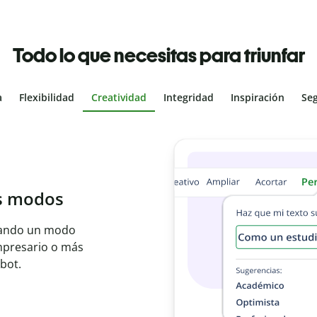
Todo lo que necesitas para triunfar
a
Flexibilidad
Creatividad
Integridad
Inspiración
Se
al
les con el
ajo en segundos e
er idioma.