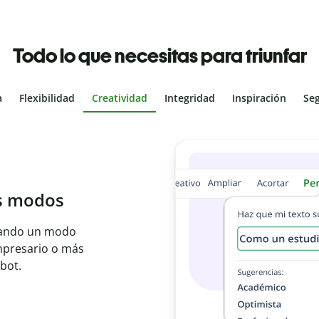
Todo lo que necesitas para triunfar
a
Flexibilidad
Creatividad
Integridad
Inspiración
Se
al
les con el
ajo en segundos e
er idioma.