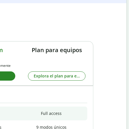
m
Plan para equipos
almente
Explora el plan para equipos
Full access
s
9 modos únicos