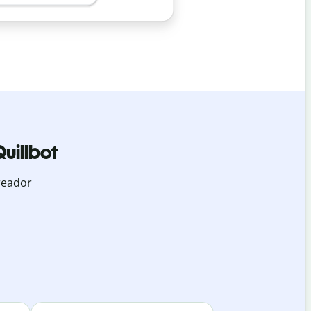
uillbot
reador