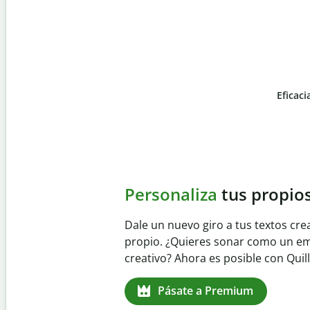
Eficaci
Slide 4 of 6
Evita
el plagio accident
Garantiza textos totalmente origina
detector de plagio. Analiza tu trab
identifica citas omitidas en cualqui
Pásate a Premium