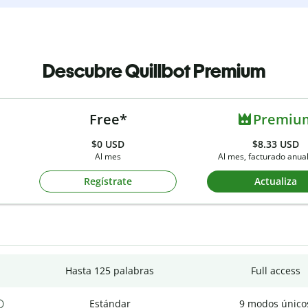
Descubre Quillbot Premium
Free*
Premiu
$0
USD
$8.33 USD
Al mes
Al mes, facturado anu
Regístrate
Actualiza
Hasta 125 palabras
Full access
Estándar
9 modos único