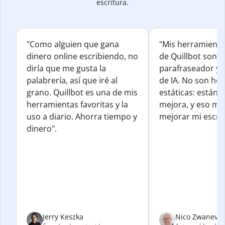
escritura.
"Como alguien que gana
"Mis herramienta
dinero online escribiendo, no
de Quillbot son e
diría que me gusta la
parafraseador y e
palabrería, así que iré al
de IA. No son he
grano. Quillbot es una de mis
estáticas: están 
herramientas favoritas y la
mejora, y eso me
uso a diario. Ahorra tiempo y
mejorar mi escrit
dinero".
Jerry Keszka
Nico Zwanevel