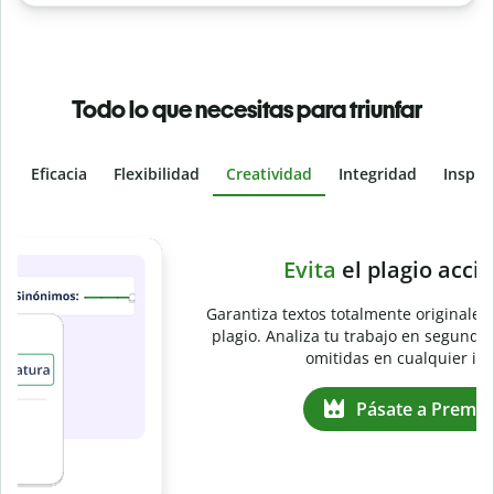
Todo lo que necesitas para triunfar
Eficacia
Flexibilidad
Creatividad
Integridad
Inspir
Slide 4 of 6
e