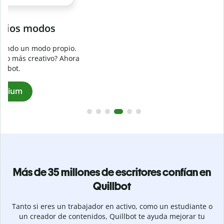
Evita
el plagio accidental
Garantiza textos totalmente originales con el detector de
plagio. Analiza tu trabajo en segundos e identifica citas
a
omitidas en cualquier idioma.
Pásate a Premium
Más de 35 millones de escritores confían en
Quillbot
Tanto si eres un trabajador en activo, como un estudiante o
un creador de contenidos, Quillbot te ayuda mejorar tu