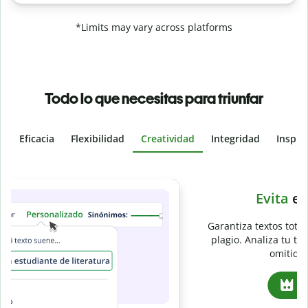
*Limits may vary across platforms
Todo lo que necesitas para triunfar
Eficacia
Flexibilidad
Creatividad
Integridad
Inspir
Slide 4 of 6
e