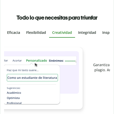
Todo lo que necesitas para triunfar
Eficacia
Flexibilidad
Creatividad
Integridad
Inspir
Slide 4 of 6
e