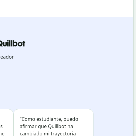
uillbot
reador
"Como estudiante, puedo
os
afirmar que Quillbot ha
he
cambiado mi trayectoria