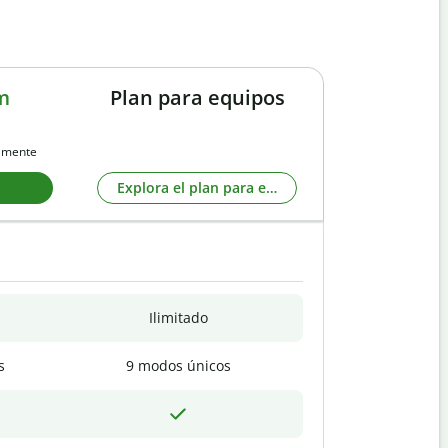
m
Plan para equipos
almente
Explora el plan para equipos
Ilimitado
s
9 modos únicos