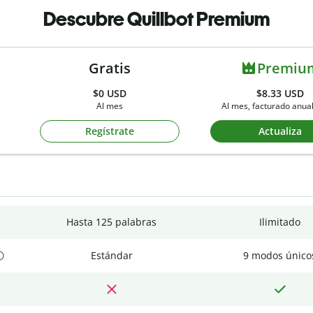
Descubre Quillbot Premium
Gratis
Premiu
$0
USD
$8.33 USD
Al mes
Al mes, facturado anu
Regístrate
Actualiza
Hasta 125 palabras
Ilimitado
Estándar
9 modos único