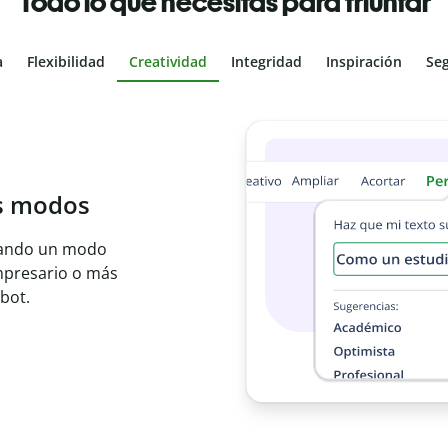
Todo lo que necesitas para triunfar
a
Flexibilidad
Creatividad
Integridad
Inspiración
Se
al
les con el
ajo en segundos e
er idioma.