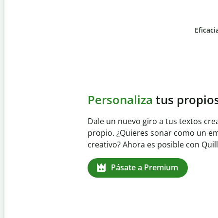
Eficaci
Slide 4 of 6
Evita
el plagio accident
Garantiza textos totalmente origina
detector de plagio. Analiza tu trab
identifica citas omitidas en cualqui
Pásate a Premium