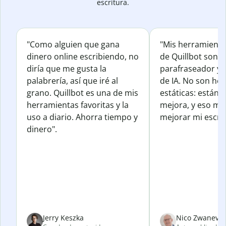
escritura.
"Como alguien que gana
"Mis herramienta
dinero online escribiendo, no
de Quillbot son e
diría que me gusta la
parafraseador y e
palabrería, así que iré al
de IA. No son he
grano. Quillbot es una de mis
estáticas: están 
herramientas favoritas y la
mejora, y eso me
uso a diario. Ahorra tiempo y
mejorar mi escrit
dinero".
Jerry Keszka
Nico Zwanevel