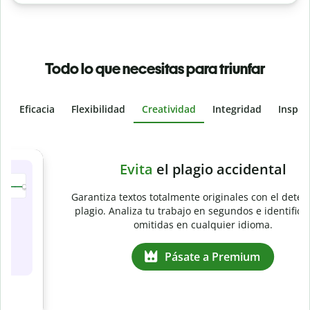
Todo lo que necesitas para triunfar
Eficacia
Flexibilidad
Creatividad
Integridad
Inspir
Slide 4 of 6
e