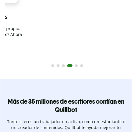
Evita
el plagio accidental
Garantiza textos totalmente originales con el detector de
plagio. Analiza tu trabajo en segundos e identifica citas
a
omitidas en cualquier idioma.
Pásate a Premium
Más de 35 millones de escritores confían en
Quillbot
Tanto si eres un trabajador en activo, como un estudiante o
un creador de contenidos, Quillbot te ayuda mejorar tu