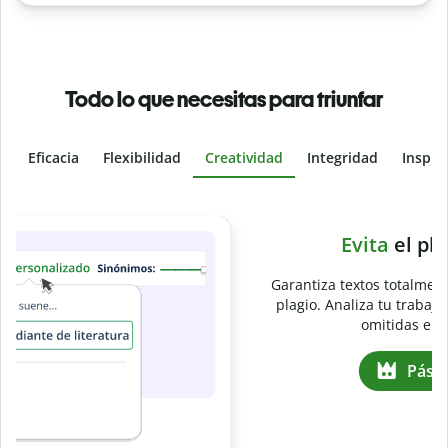
Todo lo que necesitas para triunfar
Eficacia
Flexibilidad
Creatividad
Integridad
Inspir
Slide 4 of 6
e