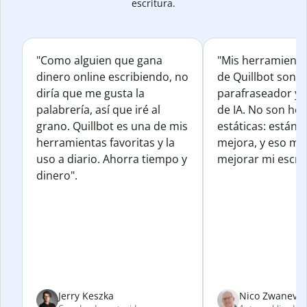
escritura.
"Como alguien que gana
"Mis herramienta
dinero online escribiendo, no
de Quillbot son e
diría que me gusta la
parafraseador y e
palabrería, así que iré al
de IA. No son he
grano. Quillbot es una de mis
estáticas: están 
herramientas favoritas y la
mejora, y eso me
uso a diario. Ahorra tiempo y
mejorar mi escrit
dinero".
Jerry Keszka
Nico Zwanevel