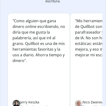
escritura.
"Como alguien que gana
"Mis herramienta
dinero online escribiendo, no
de Quillbot son e
diría que me gusta la
parafraseador y e
palabrería, así que iré al
de IA. No son he
grano. Quillbot es una de mis
estáticas: están 
herramientas favoritas y la
mejora, y eso me
uso a diario. Ahorra tiempo y
mejorar mi escrit
dinero".
Jerry Keszka
Nico Zwanevel