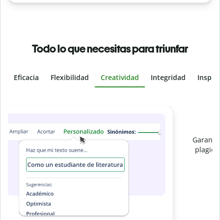
Todo lo que necesitas para triunfar
Eficacia
Flexibilidad
Creatividad
Integridad
Inspir
Slide 4 of 6
e