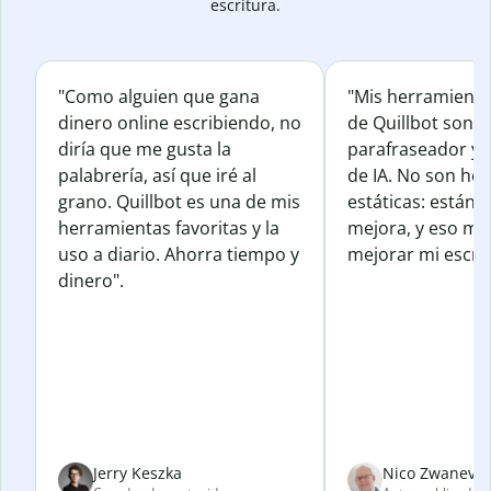
escritura.
"Como alguien que gana
"Mis herramienta
dinero online escribiendo, no
de Quillbot son e
diría que me gusta la
parafraseador y e
palabrería, así que iré al
de IA. No son he
grano. Quillbot es una de mis
estáticas: están 
herramientas favoritas y la
mejora, y eso me
uso a diario. Ahorra tiempo y
mejorar mi escrit
dinero".
Jerry Keszka
Nico Zwanevel