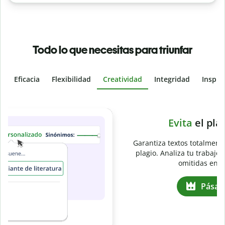
Todo lo que necesitas para triunfar
Eficacia
Flexibilidad
Creatividad
Integridad
Inspir
Slide 4 of 6
e