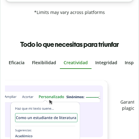
*Limits may vary across platforms
Todo lo que necesitas para triunfar
Eficacia
Flexibilidad
Creatividad
Integridad
Inspir
Slide 4 of 6
Evita
el plagio accidental
Garantiza textos totalmente originales con el detector de
plagio. Analiza tu trabajo en segundos e identifica citas
e
omitidas en cualquier idioma.
Pásate a Premium