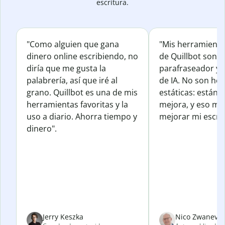
escritura.
"Como alguien que gana
"Mis herramienta
dinero online escribiendo, no
de Quillbot son e
diría que me gusta la
parafraseador y e
palabrería, así que iré al
de IA. No son he
grano. Quillbot es una de mis
estáticas: están 
herramientas favoritas y la
mejora, y eso me
uso a diario. Ahorra tiempo y
mejorar mi escrit
dinero".
Jerry Keszka
Nico Zwanevel