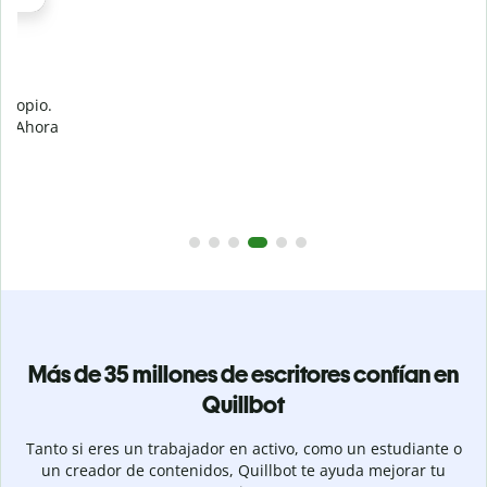
Evita
el plagio accidental
Garantiza textos totalmente originales con el detector de
plagio. Analiza tu trabajo en segundos e identifica citas
a
omitidas en cualquier idioma.
Pásate a Premium
Más de 35 millones de escritores confían en
Quillbot
Tanto si eres un trabajador en activo, como un estudiante o
un creador de contenidos, Quillbot te ayuda mejorar tu