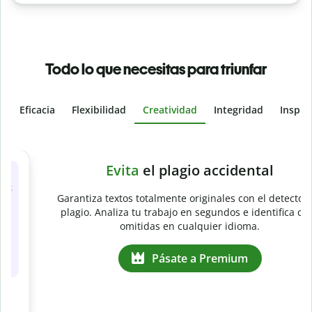
Todo lo que necesitas para triunfar
Eficacia
Flexibilidad
Creatividad
Integridad
Inspir
Slide 4 of 6
e