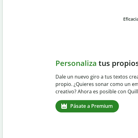
Eficaci
Slide 4 of 6
Evita
el plagio accident
Garantiza textos totalmente origina
detector de plagio. Analiza tu trab
identifica citas omitidas en cualqui
Pásate a Premium