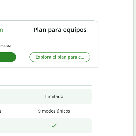
m
Plan para equipos
almente
Explora el plan para equipos
Ilimitado
s
9 modos únicos