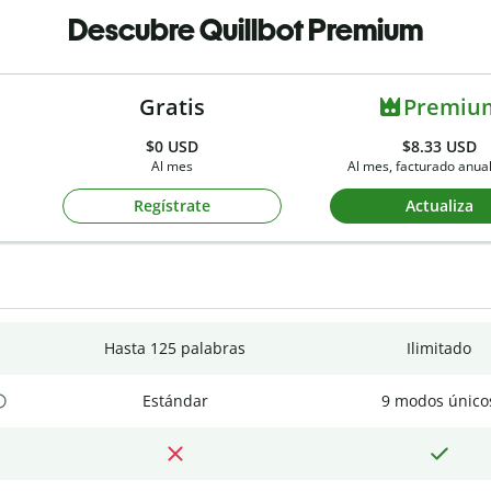
Descubre Quillbot Premium
Gratis
Premiu
$0
USD
$8.33 USD
Al mes
Al mes, facturado anu
Regístrate
Actualiza
Hasta 125 palabras
Ilimitado
Estándar
9 modos único