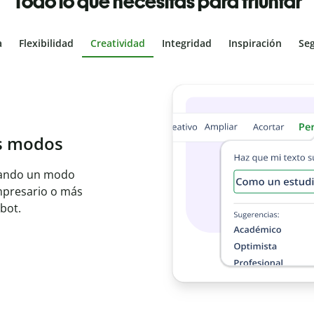
Todo lo que necesitas para triunfar
a
Flexibilidad
Creatividad
Integridad
Inspiración
Se
al
les con el
ajo en segundos e
er idioma.