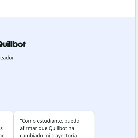
uillbot
reador
"Como estudiante, puedo
os
afirmar que Quillbot ha
he
cambiado mi trayectoria