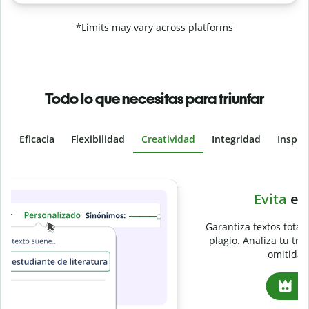
*Limits may vary across platforms
Todo lo que necesitas para triunfar
Eficacia
Flexibilidad
Creatividad
Integridad
Inspir
Slide 4 of 6
e