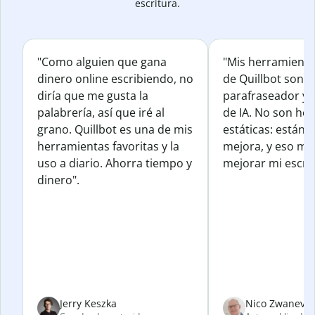
escritura.
"Como alguien que gana
"Mis herramienta
dinero online escribiendo, no
de Quillbot son e
diría que me gusta la
parafraseador y e
palabrería, así que iré al
de IA. No son he
grano. Quillbot es una de mis
estáticas: están 
herramientas favoritas y la
mejora, y eso me
uso a diario. Ahorra tiempo y
mejorar mi escrit
dinero".
Jerry Keszka
Nico Zwanevel