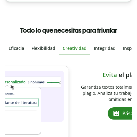
Todo lo que necesitas para triunfar
Eficacia
Flexibilidad
Creatividad
Integridad
Inspir
Slide 4 of 6
e