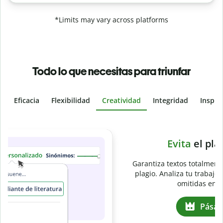
*Limits may vary across platforms
Todo lo que necesitas para triunfar
Eficacia
Flexibilidad
Creatividad
Integridad
Inspir
Slide 4 of 6
e