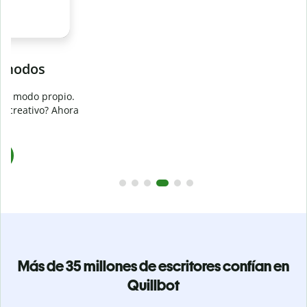
Evita
el plagio accidental
Garantiza textos totalmente originales con el detector de
plagio. Analiza tu trabajo en segundos e identifica citas
a
omitidas en cualquier idioma.
Pásate a Premium
Más de 35 millones de escritores confían en
Quillbot