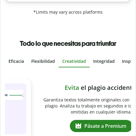
*Limits may vary across platforms
Todo lo que necesitas para triunfar
Eficacia
Flexibilidad
Creatividad
Integridad
Inspir
Slide 4 of 6
e