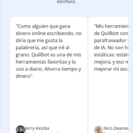
escritura.
"Como alguien que gana
"Mis herramienta
dinero online escribiendo, no
de Quillbot son e
diría que me gusta la
parafraseador y e
palabrería, así que iré al
de IA. No son he
grano. Quillbot es una de mis
estáticas: están 
herramientas favoritas y la
mejora, y eso me
uso a diario. Ahorra tiempo y
mejorar mi escrit
dinero".
Jerry Keszka
Nico Zwanevel