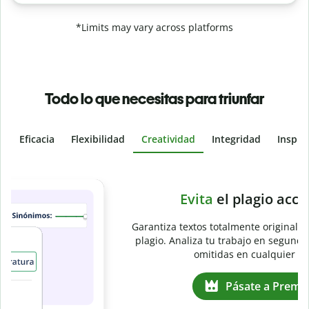
*Limits may vary across platforms
Todo lo que necesitas para triunfar
Eficacia
Flexibilidad
Creatividad
Integridad
Inspir
Slide 4 of 6
e