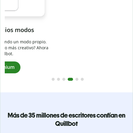
Evita
el plagio accidental
Garantiza textos totalmente originales con el detector de
plagio. Analiza tu trabajo en segundos e identifica citas
a
omitidas en cualquier idioma.
Pásate a Premium
Más de 35 millones de escritores confían en
Quillbot