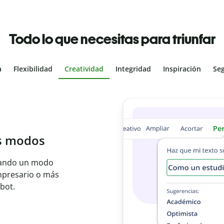
Todo lo que necesitas para triunfar
a
Flexibilidad
Creatividad
Integridad
Inspiración
Se
tal
ales con el
bajo en segundos e
ier idioma.