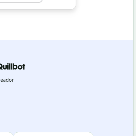
uillbot
reador