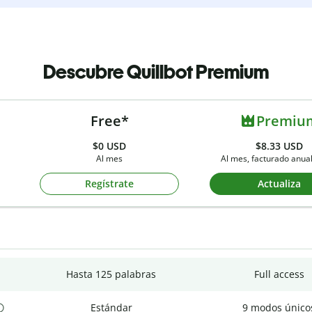
Descubre Quillbot Premium
Free*
Premiu
$0
USD
$8.33 USD
Al mes
Al mes, facturado anu
Regístrate
Actualiza
Hasta 125 palabras
Full access
Estándar
9 modos único