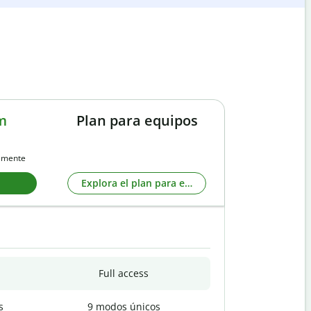
m
Plan para equipos
almente
Explora el plan para equipos
Full access
s
9 modos únicos