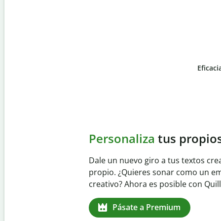
Eficaci
Slide 4 of 6
Evita
el plagio acciden
Garantiza textos totalmente origin
detector de plagio. Analiza tu tra
identifica citas omitidas en cualqu
Pásate a Premium