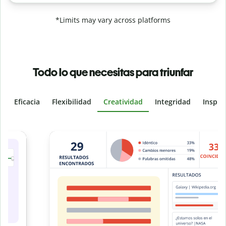
*Limits may vary across platforms
Todo lo que necesitas para triunfar
Eficacia
Flexibilidad
Creatividad
Integridad
Inspir
Slide 4 of 6
e