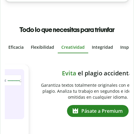
Todo lo que necesitas para triunfar
Eficacia
Flexibilidad
Creatividad
Integridad
Inspir
Slide 4 of 6
e