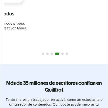
Evita
el plagio accidental
Garantiza textos totalmente originales con el detector de
plagio. Analiza tu trabajo en segundos e identifica citas
a
omitidas en cualquier idioma.
Pásate a Premium
Más de 35 millones de escritores confían en
Quillbot
Tanto si eres un trabajador en activo, como un estudiante o
un creador de contenidos, Quillbot te ayuda mejorar tu