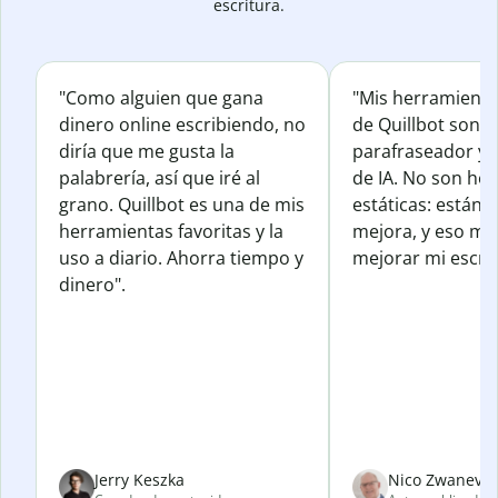
escritura.
"Como alguien que gana
"Mis herramienta
dinero online escribiendo, no
de Quillbot son e
diría que me gusta la
parafraseador y e
palabrería, así que iré al
de IA. No son he
grano. Quillbot es una de mis
estáticas: están 
herramientas favoritas y la
mejora, y eso me
uso a diario. Ahorra tiempo y
mejorar mi escrit
dinero".
Jerry Keszka
Nico Zwanevel