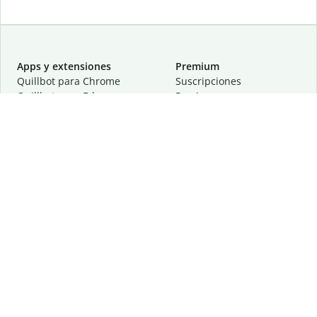
Apps y extensiones
Premium
Quillbot para Chrome
Suscripciones
Quillbot para Edge
Precios
Quillbot para Safari
Para equipos
Quillbot para Android
Afiliación
Quillbot para iOS
Solicita una demostración
Quillbot para Windows
Quillbot para macOS
Quillbot para Word
Herramientas
Empresa
Recursos de escritura
Acerca de
Corrección lingüística
Privacidad
Citas y originalidad
Empleos
Herramientas de IA
Centro de ayuda
Herramientas PDF
Contáctanos
Herramientas para
Recursos
imágenes
Otras herramientas