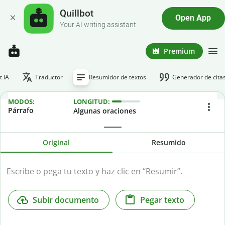
Quillbot
Open App
Your AI writing assistant
Premium
t IA
Traductor
Resumidor de textos
Generador de cita
MODOS:
LONGITUD:
Párrafo
Algunas oraciones
Original
Resumido
Subir documento
Pegar texto