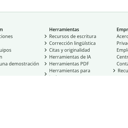
um
Herramientas
Empr
ciones
Recursos de escritura
Acer
Corrección lingüística
Priva
uipos
Citas y originalidad
Empl
ón
Herramientas de IA
Cent
a una demostración
Herramientas PDF
Cont
Herramientas para
Recu
imágenes
Otras herramientas
Herramientas de
conversión