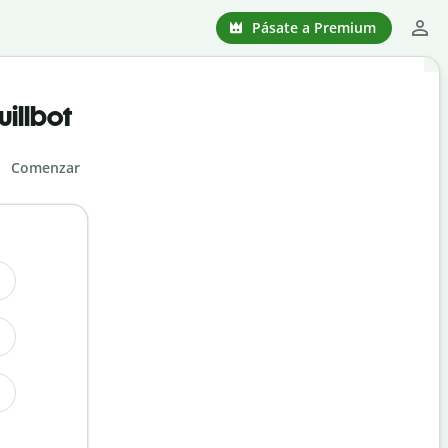
Pásate a Premium
illbot
Comenzar