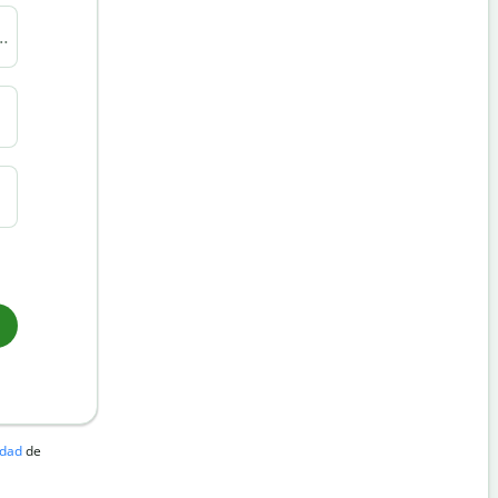
l colegio, universidad o trabajo
*
cidad
de