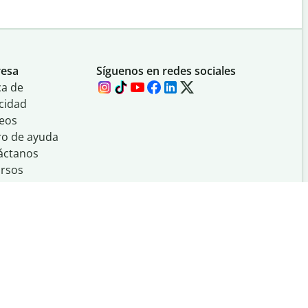
esa
Síguenos en redes sociales
ca de
cidad
eos
ro de ayuda
áctanos
rsos