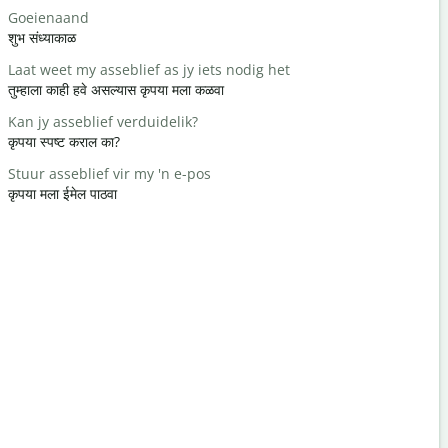
Goeienaand
Hallo / Hal
शुभ संध्याकाळ
नमस्कार / हाय
Laat weet my asseblief as jy iets nodig het
Hoe gaan d
तुम्हाला काही हवे असल्यास कृपया मला कळवा
कसे आहात?
Kan jy asseblief verduidelik?
Jy is welk
कृपया स्पष्ट कराल का?
तुमचे स्वागत 
Stuur asseblief vir my 'n e-pos
Verskoon 
कृपया मला ईमेल पाठवा
माफ करा / मा
Waar is di
सर्वात जवळचे 