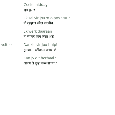
Goeie middag
शुभ दुपार
Ek sal vir jou 'n e-pos stuur.
मी तुम्हाला ईमेल पाठवीन.
Ek werk daaraan
मी त्यावर काम करत आहे
 voltooi
Dankie vir jou hulp!
तुमच्या मदतीबद्दल धन्यवाद!
Kan jy dit herhaal?
आपण ते पुन्हा करू शकता?