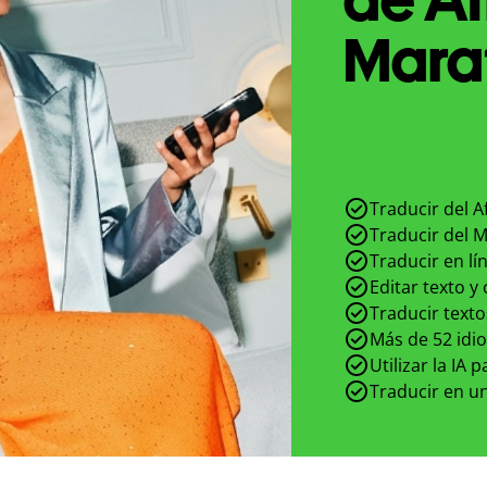
Marat
Traducir del A
Traducir del M
Traducir en lí
Editar texto y
Traducir texto
Más de 52 idi
Utilizar la IA 
Traducir en un