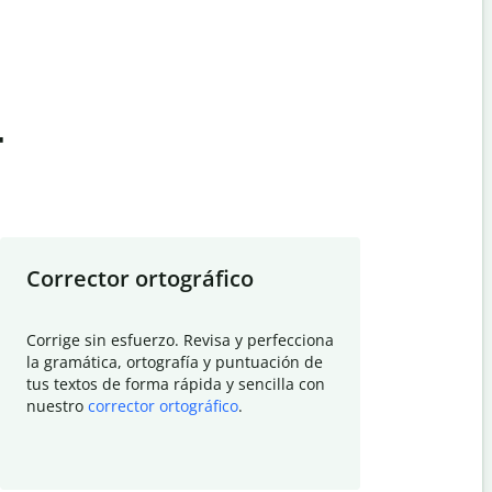
t
Corrector ortográfico
Resumid
Corrige sin esfuerzo. Revisa y perfecciona
Deja que el
la gramática, ortografía y puntuación de
Quillbot si
tus textos de forma rápida y sencilla con
investigació
nuestro
corrector ortográfico
.
electrónico
visión gener