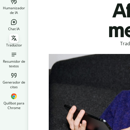
Af
Humanizador
de IA
me
Chat IA
Trad
Traductor
Resumidor de
textos
Generador de
citas
Quillbot para
Chrome