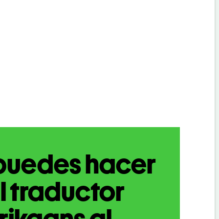
puedes hacer
l traductor
rikaans al