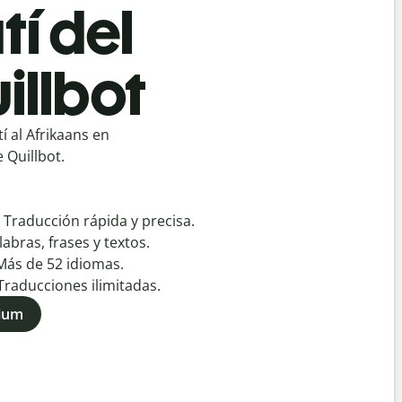
tí del
illbot
 al Afrikaans en
 Quillbot.
:
Traducción rápida y precisa.
labras, frases y textos.
Más de
52
idiomas.
Traducciones ilimitadas.
mium