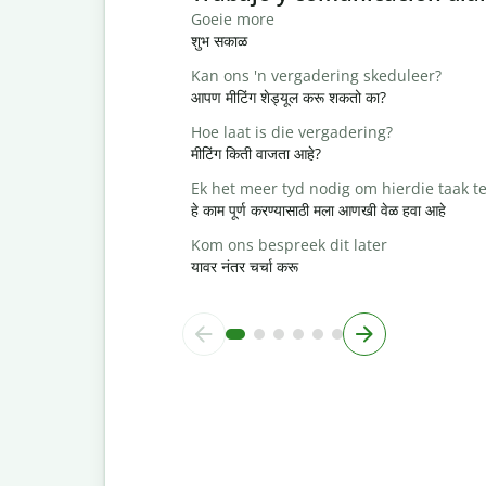
Goeie more
शुभ सकाळ
Kan ons 'n vergadering skeduleer?
आपण मीटिंग शेड्यूल करू शकतो का?
Hoe laat is die vergadering?
मीटिंग किती वाजता आहे?
Ek het meer tyd nodig om hierdie taak te
हे काम पूर्ण करण्यासाठी मला आणखी वेळ हवा आहे
Kom ons bespreek dit later
यावर नंतर चर्चा करू