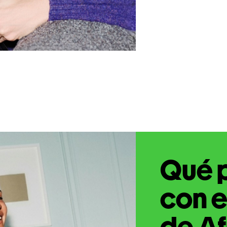
Qué 
con e
de Af