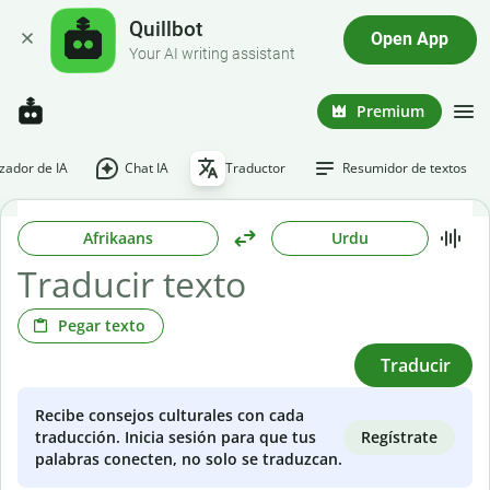
Quillbot
Open App
Your AI writing assistant
Premium
ador de IA
Chat IA
Traductor
Resumidor de textos
Afrikaans
Urdu
Pegar texto
Traducir
Recibe consejos culturales con cada
Regístrate
traducción. Inicia sesión para que tus
palabras conecten, no solo se traduzcan.