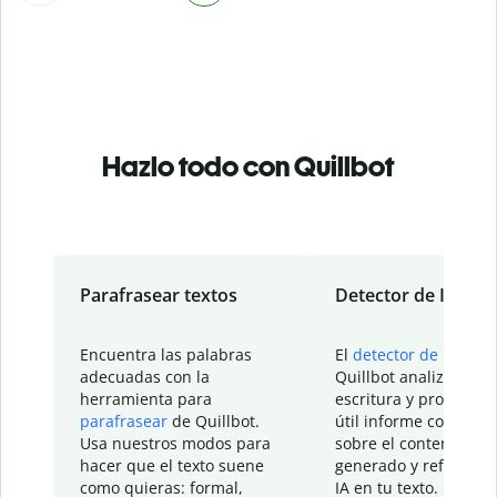
Hazlo todo con Quillbot
Parafrasear textos
Detector de IA
Encuentra las palabras
El
detector de IA
de
adecuadas con la
Quillbot analiza tu
herramienta para
escritura y proporcio
parafrasear
de Quillbot.
útil informe con detal
Usa nuestros modos para
sobre el contenido
hacer que el texto suene
generado y refinado p
como quieras: formal,
IA en tu texto.