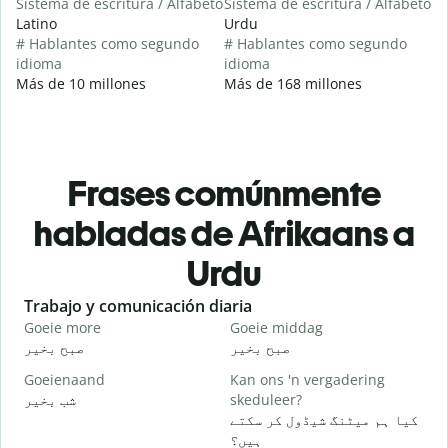
Sistema de escritura / Alfabeto
Sistema de escritura / Alfabeto
Latino
Urdu
# Hablantes como segundo
# Hablantes como segundo
idioma
idioma
Más de 10 millones
Más de 168 millones
Frases comúnmente
habladas de Afrikaans a
Urdu
Slide 1 of 6
Trabajo y comunicación diaria
S
Goeie more
Goeie middag
H
و
صبح بخیر
صبح بخیر
Goeienaand
Kan ons 'n vergadering
M
شب بخیر
skeduleer?
۔
کیا ہم میٹنگ شیڈول کر سکتے
G
ہیں؟