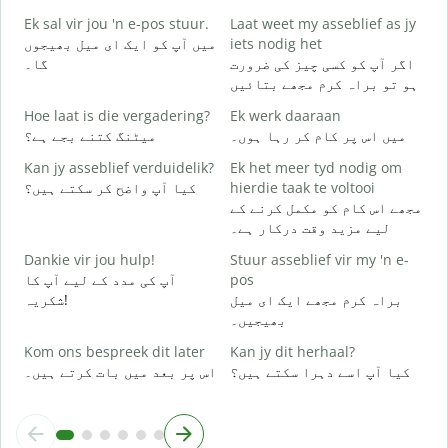
گ
Ek sal vir jou 'n e-pos stuur.
Laat weet my asseblief as jy
J
میں آپ کو ایک ای میل بھیجوں
iets nodig het
۔
اگر آپ کو کسی چیز کی ضرورت
گا۔
ہو تو براہ کرم مجھے بتائیں
J
ں
Hoe laat is die vergadering?
Ek werk daaraan
میں اس پر کام کر رہا ہوں۔
میٹنگ کتنے بجے ہے؟
T
Kan jy asseblief verduidelik?
Ek het meer tyd nodig om
ع
کیا آپ واضح کر سکتے ہیں؟
hierdie taak te voltooi
مجھے اس کام کو مکمل کرنے کے
W
لیے مزید وقت درکار ہے۔
؟
Dankie vir jou hulp!
Stuur asseblief vir my 'n e-
آپ کی مدد کے لیے آپ کا
pos
براہ کرم مجھے ایک ای میل
شکریہ!
بھیجیں۔
Kom ons bespreek dit later
Kan jy dit herhaal?
کیا آپ اسے دہرا سکتے ہیں؟
اس پر بعد میں بات کرتے ہیں۔