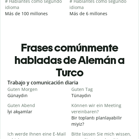
# Hablantes como segundo
# Hablantes como segundo
idioma
idioma
Más de 100 millones
Más de 6 millones
Frases comúnmente
habladas de Alemán a
Turco
Slide 1 of 6
Trabajo y comunicación diaria
S
Guten Morgen
Guten Tag
H
Günaydın
Tünaydın
M
Guten Abend
Können wir ein Meeting
I
İyi akşamlar
vereinbaren?
Bir toplantı planlayabilir
G
miyiz?
Ich werde Ihnen eine E-Mail
Bitte lassen Sie mich wissen,
G