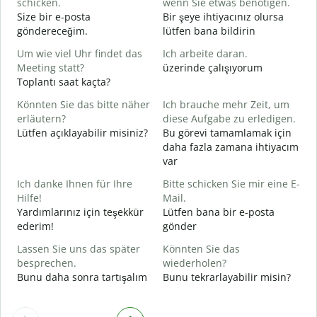
schicken.
wenn Sie etwas benötigen.
G
Size bir e-posta
Bir şeye ihtiyacınız olursa
R
göndereceğim.
lütfen bana bildirin
J
Um wie viel Uhr findet das
Ich arbeite daran.
E
Meeting statt?
üzerinde çalışıyorum
Toplantı saat kaçta?
A
G
Könnten Sie das bitte näher
Ich brauche mehr Zeit, um
erläutern?
diese Aufgabe zu erledigen.
Lütfen açıklayabilir misiniz?
Bu görevi tamamlamak için
W
daha fazla zamana ihtiyacım
E
var
Ich danke Ihnen für Ihre
Bitte schicken Sie mir eine E-
Hilfe!
Mail.
Yardımlarınız için teşekkür
Lütfen bana bir e-posta
ederim!
gönder
Lassen Sie uns das später
Könnten Sie das
besprechen.
wiederholen?
Bunu daha sonra tartışalım
Bunu tekrarlayabilir misin?