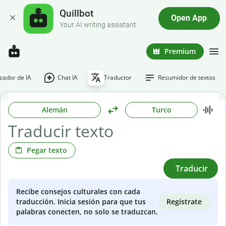
Quillbot
Open App
Your AI writing assistant
Premium
ador de IA
Chat IA
Traductor
Resumidor de textos
Alemán
Turco
Pegar texto
Traducir
Recibe consejos culturales con cada
Regístrate
traducción. Inicia sesión para que tus
palabras conecten, no solo se traduzcan.