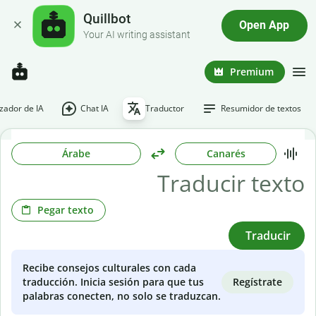
Quillbot
Open App
Your AI writing assistant
Premium
ador de IA
Chat IA
Traductor
Resumidor de textos
Árabe
Canarés
Pegar texto
Traducir
Recibe consejos culturales con cada
Regístrate
traducción. Inicia sesión para que tus
palabras conecten, no solo se traduzcan.