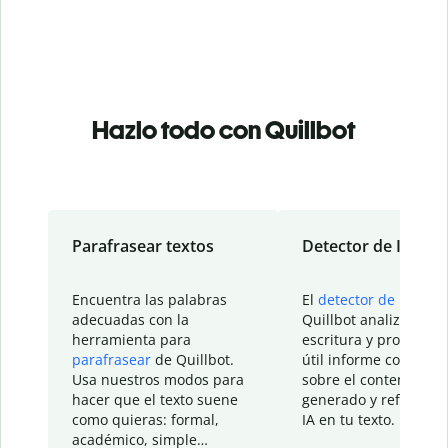
Hazlo todo con Quillbot
Parafrasear textos
Detector de IA
Encuentra las palabras
El
detector de IA
de
adecuadas con la
Quillbot analiza tu
herramienta para
escritura y proporcio
parafrasear
de Quillbot.
útil informe con detal
Usa nuestros modos para
sobre el contenido
hacer que el texto suene
generado y refinado p
como quieras: formal,
IA en tu texto.
académico, simple…