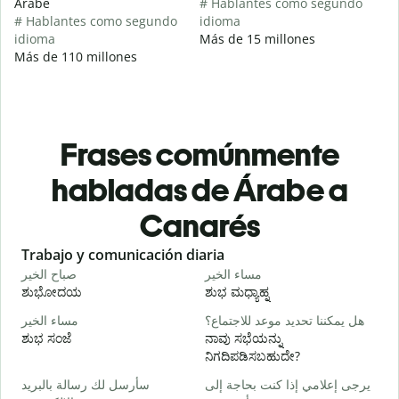
Árabe
# Hablantes como segundo
# Hablantes como segundo
idioma
idioma
Más de 15 millones
Más de 110 millones
Frases comúnmente
habladas de Árabe a
Canarés
Slide 1 of 6
Trabajo y comunicación diaria
S
ا
مساء الخير
صباح الخير
ಶುಭೋದಯ
ಶುಭ ಮಧ್ಯಾಹ್ನ
و
هل يمكننا تحديد موعد للاجتماع؟
مساء الخير
ಶುಭ ಸಂಜೆ
ನಾವು ಸಭೆಯನ್ನು
ನ
ನಿಗದಿಪಡಿಸಬಹುದೇ?
ر
يرجى إعلامي إذا كنت بحاجة إلى
سأرسل لك رسالة بالبريد