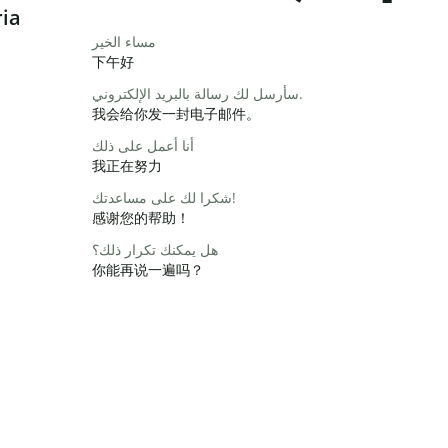
ria
مساء الخير
下午好
سأرسل لك رسالة بالبريد الإلكتروني.
我会给你发一封电子邮件。
أنا أعمل على ذلك
我正在努力
شكرا لك على مساعدتك!
感谢您的帮助！
هل يمكنك تكرار ذلك؟
你能再说一遍吗？