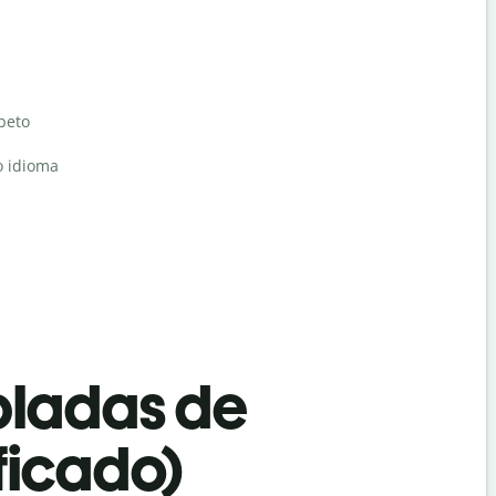
abeto
o idioma
bladas de
ficado)