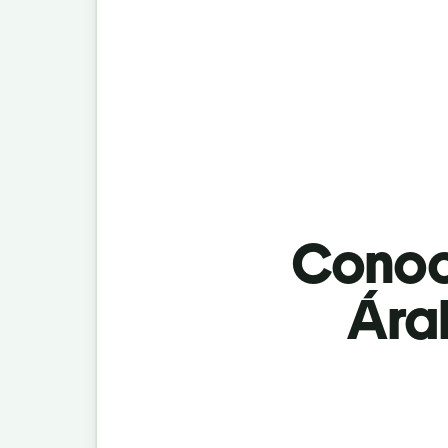
Conoci
Árab