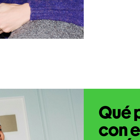
Qué 
con e