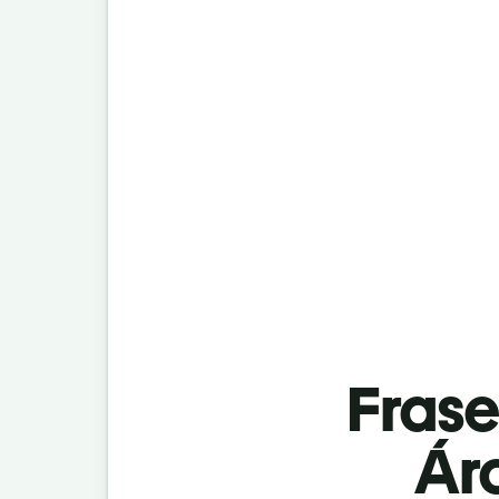
Fras
Ára