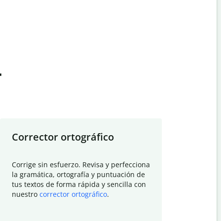
t
Corrector ortográfico
Resumid
Corrige sin esfuerzo. Revisa y perfecciona
Deja que el
la gramática, ortografía y puntuación de
Quillbot si
tus textos de forma rápida y sencilla con
investigació
nuestro
corrector ortográfico
.
electrónico
visión gener