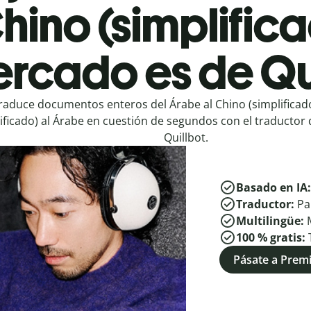
Chino (simplific
rcado es de Qu
raduce documentos enteros del Árabe al Chino (simplificado
ificado) al Árabe en cuestión de segundos con el traductor 
Quillbot.
Basado en IA
Traductor:
Pa
Multilingüe:
100 % gratis:
Pásate a Pre