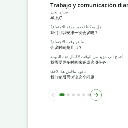
Slide 1 of 6
Trabajo y comunicación dia
صباح الخير
早上好
هل يمكننا تحديد موعد للاجتماع؟
我们可以安排一次会议吗？
ما هو وقت الاجتماع؟
会议时间是几点？
أحتاج إلى مزيد من الوقت لإكمال هذه المهمة
我需要更多时间来完成这项任务
دعونا نناقش هذا لاحقا
我们稍后再讨论这个问题