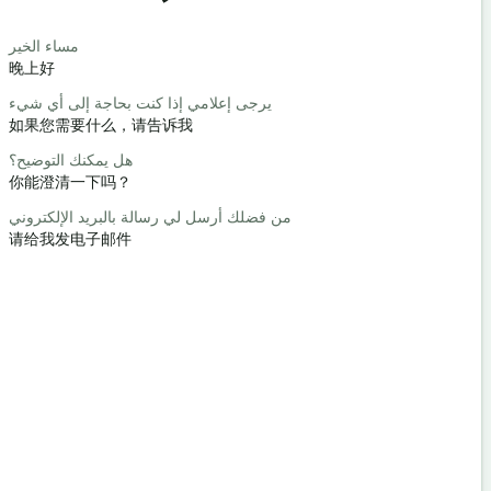
Saludos
حبا / مرحبا
مساء الخير
晚上好
你好/嗨
كيف حالك؟
يرجى إعلامي إذا كنت بحاجة إلى أي شيء
如果您需要什么，请告诉我
你好吗？
رحب والسعة
هل يمكنك التوضيح؟
你能澄清一下吗？
不客气
عفوا / آسف
من فضلك أرسل لي رسالة بالبريد الإلكتروني
请给我发电子邮件
对不起/对
 أقرب فندق؟
最近的酒店