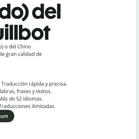
ado) del
illbot
) o del Chino
de gran calidad de
:
Traducción rápida y precisa.
labras, frases y textos.
Más de
52
idiomas.
Traducciones ilimitadas.
mium