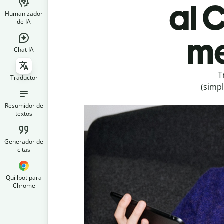
al 
Humanizador
de IA
me
Chat IA
T
Traductor
(simpl
Resumidor de
textos
Generador de
citas
Quillbot para
Chrome