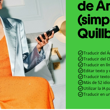
de Ár
(simp
Quill
Traducir del Á
Traducir del C
Traducir en lí
Editar texto y
Traducir texto
Más de 52 idi
Utilizar la IA 
Traducir en un