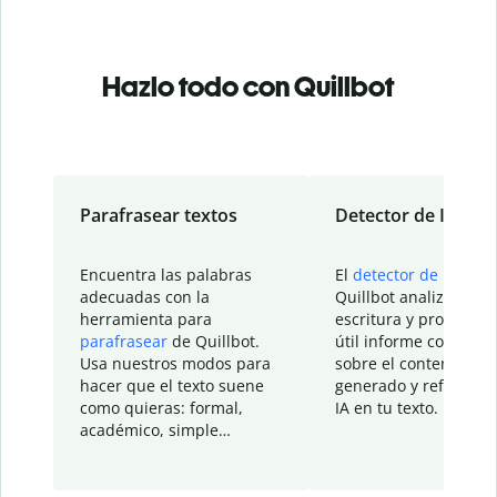
Hazlo todo con Quillbot
Parafrasear textos
Detector de IA
Encuentra las palabras
El
detector de IA
de
adecuadas con la
Quillbot analiza tu
herramienta para
escritura y proporcio
parafrasear
de Quillbot.
útil informe con detal
Usa nuestros modos para
sobre el contenido
hacer que el texto suene
generado y refinado p
como quieras: formal,
IA en tu texto.
académico, simple…