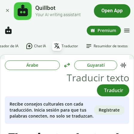
Quillbot
Open App
Your AI writing assistant
Premium
ador de IA
Chat IA
Traductor
Resumidor de textos
Árabe
Guyaratí
Traducir
Recibe consejos culturales con cada
Regístrate
traducción. Inicia sesión para que tus
palabras conecten, no solo se traduzcan.