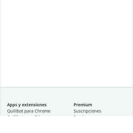
Apps y extensiones
Premium
Quillbot para Chrome
Suscripciones
Quillbot para Edge
Precios
Quillbot para Safari
Para equipos
Quillbot para Android
Afiliación