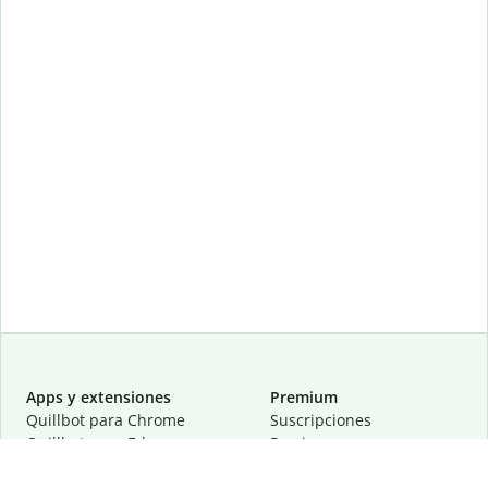
Apps y extensiones
Premium
Quillbot para Chrome
Suscripciones
Quillbot para Edge
Precios
Quillbot para Safari
Para equipos