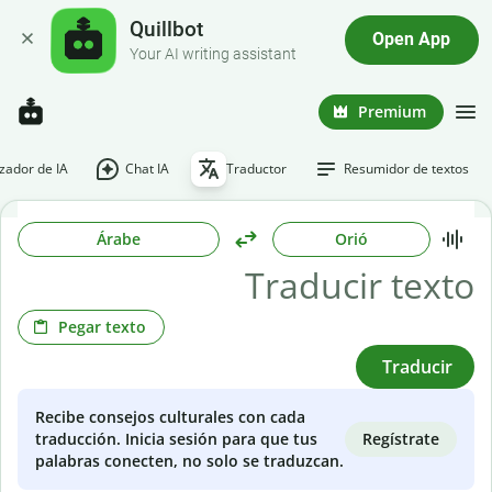
Quillbot
Open App
Your AI writing assistant
Premium
ador de IA
Chat IA
Traductor
Resumidor de textos
Árabe
Orió
Pegar texto
Traducir
Recibe consejos culturales con cada
Regístrate
traducción. Inicia sesión para que tus
palabras conecten, no solo se traduzcan.