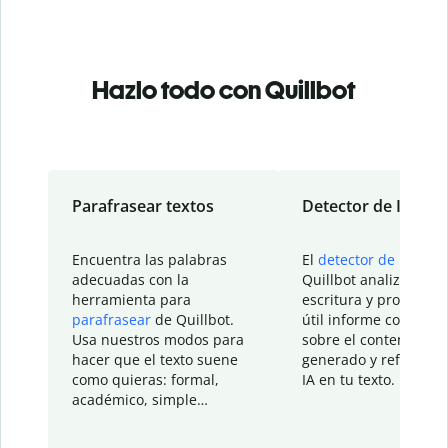
Hazlo todo con Quillbot
Parafrasear textos
Detector de IA
Encuentra las palabras
El
detector de IA
de
adecuadas con la
Quillbot analiza tu
herramienta para
escritura y proporcio
parafrasear
de Quillbot.
útil informe con detal
Usa nuestros modos para
sobre el contenido
hacer que el texto suene
generado y refinado p
como quieras: formal,
IA en tu texto.
académico, simple…