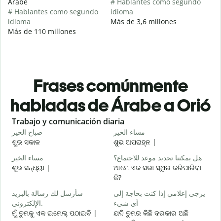
Árabe
# Hablantes como segundo
# Hablantes como segundo
idioma
idioma
Más de 3,6 millones
Más de 110 millones
Frases comúnmente
habladas de Árabe a Orió
Slide 1 of 6
Trabajo y comunicación diaria
S
ا
مساء الخير
صباح الخير
ଶୁଭ ସକାଳ
ଶୁଭ ଅପରାହ୍ନ |
ନ
و
هل يمكننا تحديد موعد للاجتماع؟
مساء الخير
ଶୁଭ ସନ୍ଧ୍ୟା |
ଆମେ ଏକ ସଭା ସ୍ଥିର କରିପାରିବା
ମ
କି?
ر
سأرسل لك رسالة بالبريد
يرجى إعلامي إذا كنت بحاجة إلى
ଶ
أي شيء
الإلكتروني.
ة
ମୁଁ ତୁମକୁ ଏକ ଇମେଲ୍ ପଠାଇବି |
ଯଦି ତୁମର କିଛି ଦରକାର ଅଛି