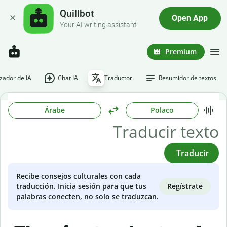
Quillbot
Open App
Your AI writing assistant
Premium
ador de IA
Chat IA
Traductor
Resumidor de textos
Árabe
Polaco
Traducir
Recibe consejos culturales con cada
Regístrate
traducción. Inicia sesión para que tus
palabras conecten, no solo se traduzcan.