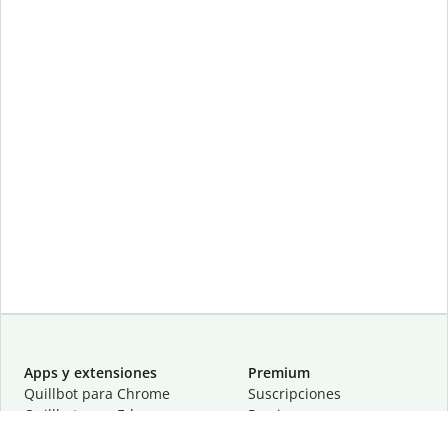
Apps y extensiones
Premium
Quillbot para Chrome
Suscripciones
Quillbot para Edge
Precios
Quillbot para Safari
Para equipos