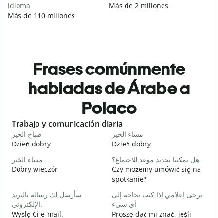
idioma
Más de 2 millones
Más de 110 millones
Frases comúnmente
habladas de Árabe a
Polaco
Slide 1 of 6
Trabajo y comunicación diaria
S
ا
مساء الخير
صباح الخير
Dzień dobry
Dzień dobry
C
و
هل يمكننا تحديد موعد للاجتماع؟
مساء الخير
Dobry wieczór
Czy możemy umówić się na
N
spotkanie?
ر
سأرسل لك رسالة بالبريد
يرجى إعلامي إذا كنت بحاجة إلى
D
أي شيء
الإلكتروني.
ة
Wyślę Ci e-mail.
Proszę dać mi znać, jeśli