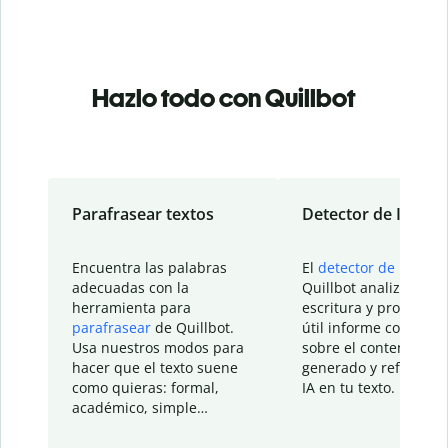
Hazlo todo con Quillbot
Parafrasear textos
Detector de IA
Encuentra las palabras
El
detector de IA
de
adecuadas con la
Quillbot analiza tu
herramienta para
escritura y proporcio
parafrasear
de Quillbot.
útil informe con detal
Usa nuestros modos para
sobre el contenido
hacer que el texto suene
generado y refinado p
como quieras: formal,
IA en tu texto.
académico, simple…