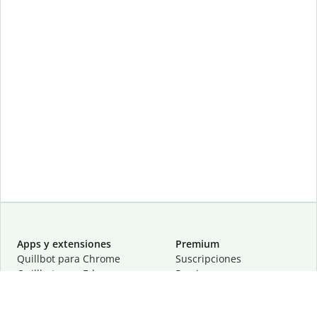
Apps y extensiones
Premium
Quillbot para Chrome
Suscripciones
Quillbot para Edge
Precios
Quillbot para Safari
Para equipos
Quillbot para Android
Afiliación