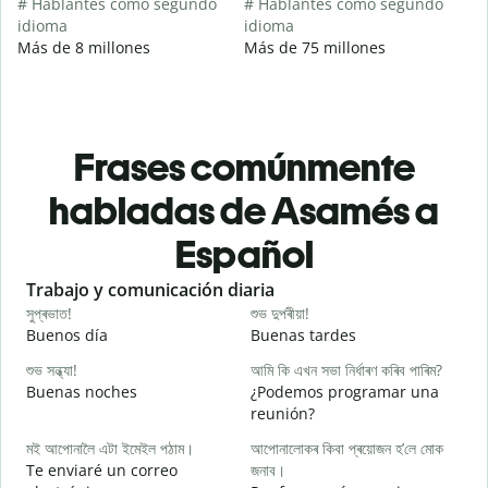
# Hablantes como segundo
# Hablantes como segundo
idioma
idioma
Más de 8 millones
Más de 75 millones
Frases comúnmente
habladas de Asamés a
Español
Slide 1 of 6
Trabajo y comunicación diaria
S
সুপ্ৰভাত!
শুভ দুপৰীয়া!
ন
Buenos día
Buenas tardes
H
শুভ সন্ধ্যা!
আমি কি এখন সভা নিৰ্ধাৰণ কৰিব পাৰিম?
ম
Buenas noches
¿Podemos programar una
M
reunión?
স
মই আপোনালৈ এটা ইমেইল পঠাম।
আপোনালোকৰ কিবা প্ৰয়োজন হ’লে মোক
B
Te enviaré un correo
জনাব।
n