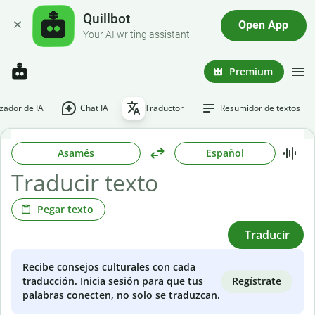
Quillbot
Open App
Your AI writing assistant
Premium
ador de IA
Chat IA
Traductor
Resumidor de textos
Asamés
Español
Pegar texto
Traducir
Recibe consejos culturales con cada
Regístrate
traducción. Inicia sesión para que tus
palabras conecten, no solo se traduzcan.