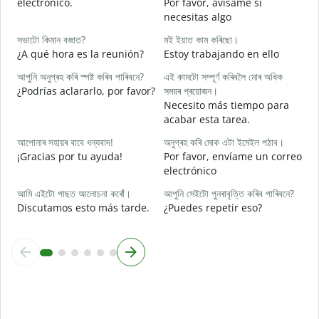
electrónico.
Por favor, avísame si
আ
necesitas algo
D
সভাটো কিমান বজাত?
মই ইয়াত কাম কৰিছো।
হ
¿A qué hora es la reunión?
Estoy trabajando en ello
S
আপুনি অনুগ্ৰহ কৰি স্পষ্ট কৰিব পাৰিবনে?
এই কামটো সম্পূৰ্ণ কৰিবলৈ মোৰ অধিক
ব
¿Podrías aclararlo, por favor?
সময়ৰ প্ৰয়োজন।
A
Necesito más tiempo para
acabar esta tarea.
ও
¿
আপোনাৰ সহায়ৰ বাবে ধন্যবাদ!
অনুগ্ৰহ কৰি মোক এটা ইমেইল পঠাব।
c
¡Gracias por tu ayuda!
Por favor, envíame un correo
electrónico
আমি এইটো পাছত আলোচনা কৰোঁ।
আপুনি সেইটো পুনৰাবৃত্তি কৰিব পাৰিবনে?
Discutamos esto más tarde.
¿Puedes repetir eso?