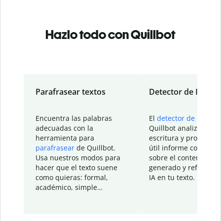
Hazlo todo con Quillbot
Parafrasear textos
Detector de IA
Encuentra las palabras
El
detector de IA
de
adecuadas con la
Quillbot analiza tu
herramienta para
escritura y proporcio
parafrasear
de Quillbot.
útil informe con detal
Usa nuestros modos para
sobre el contenido
hacer que el texto suene
generado y refinado p
como quieras: formal,
IA en tu texto.
académico, simple…