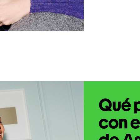
Qué 
con e
de A