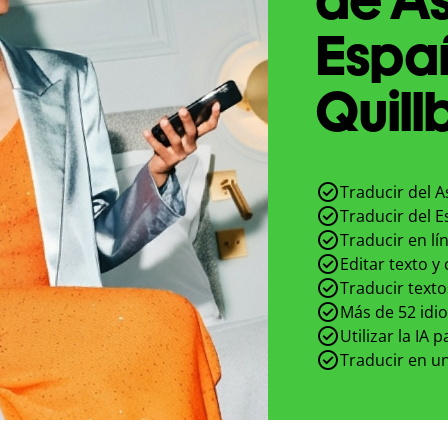
Espa
Quill
Traducir del 
Traducir del 
Traducir en lí
Editar texto y
Traducir texto
Más de 52 idi
Utilizar la IA 
Traducir en un