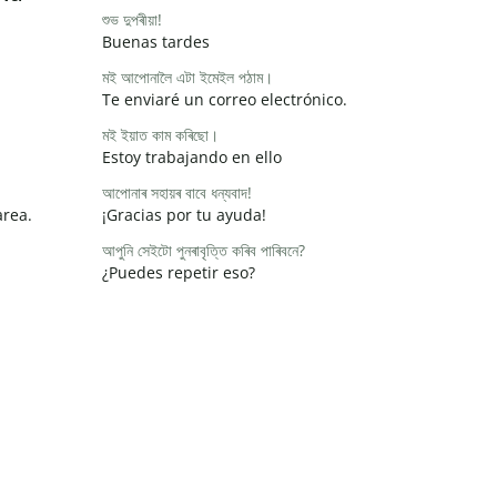
শুভ দুপৰীয়া!
Buenas tardes
মই আপোনালৈ এটা ইমেইল পঠাম।
Te enviaré un correo electrónico.
মই ইয়াত কাম কৰিছো।
Estoy trabajando en ello
আপোনাৰ সহায়ৰ বাবে ধন্যবাদ!
area.
¡Gracias por tu ayuda!
আপুনি সেইটো পুনৰাবৃত্তি কৰিব পাৰিবনে?
¿Puedes repetir eso?