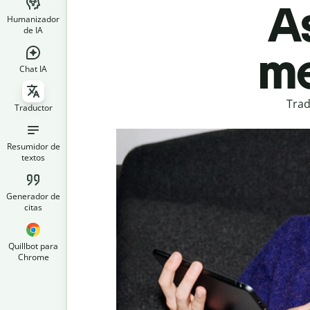
A
Humanizador
de IA
me
Chat IA
Trad
Traductor
Resumidor de
textos
Generador de
citas
Quillbot para
Chrome