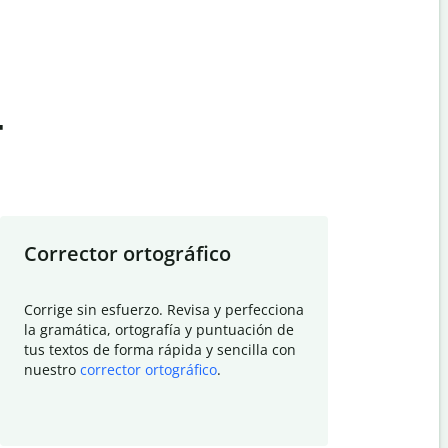
t
Corrector ortográfico
Resumid
Corrige sin esfuerzo. Revisa y perfecciona
Deja que el
la gramática, ortografía y puntuación de
Quillbot si
tus textos de forma rápida y sencilla con
investigació
nuestro
corrector ortográfico
.
electrónico
visión gener