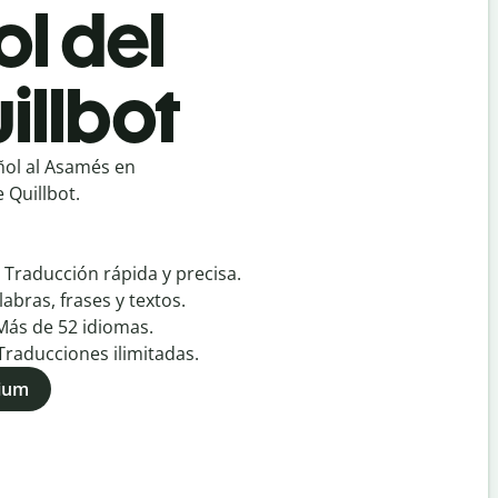
l del
illbot
ñol al Asamés en
 Quillbot.
:
Traducción rápida y precisa.
labras, frases y textos.
Más de
52
idiomas.
Traducciones ilimitadas.
mium