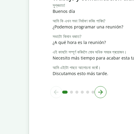
সুপ্ৰভাত!
Buenos día
আমি কি এখন সভা নিৰ্ধাৰণ কৰিব পাৰিম?
¿Podemos programar una reunión?
সভাটো কিমান বজাত?
¿A qué hora es la reunión?
এই কামটো সম্পূৰ্ণ কৰিবলৈ মোৰ অধিক সময়ৰ প্ৰয়োজন।
Necesito más tiempo para acabar esta t
আমি এইটো পাছত আলোচনা কৰোঁ।
Discutamos esto más tarde.