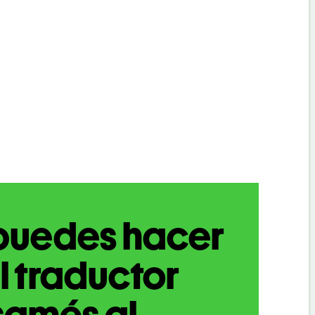
puedes hacer
l traductor
samés al