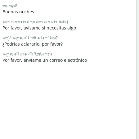
শুভ সন্ধ্যা!
নমস্কাৰ / হাই
Buenas noches
Hola
আপোনালোকৰ কিবা প্ৰয়োজন হ’লে মোক জনাব।
আপুনি কেনে আ
Por favor, avísame si necesitas algo
¿Cómo est
আপুনি অনুগ্ৰহ কৰি স্পষ্ট কৰিব পাৰিবনে?
আপোনাক স্বাগ
¿Podrías aclararlo, por favor?
De nada
অনুগ্ৰহ কৰি মোক এটা ইমেইল পঠাব।
ক্ষমা কৰিব / ক্
Por favor, envíame un correo electrónico
Perdona / 
ওচৰৰ হোটেলখন
¿Dónde est