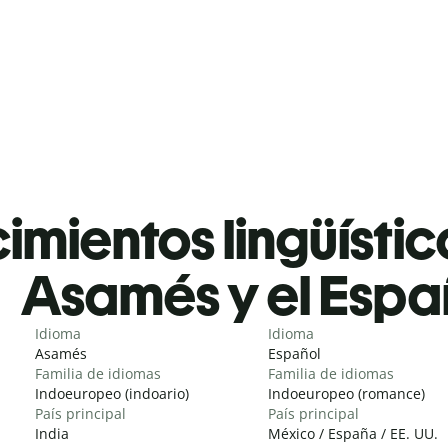
mientos lingüístic
Asamés y el Espa
Idioma
Idioma
Asamés
Español
Familia de idiomas
Familia de idiomas
Indoeuropeo (indoario)
Indoeuropeo (romance)
País principal
País principal
India
México / España / EE. UU.