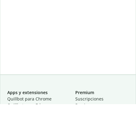
Apps y extensiones
Premium
Quillbot para Chrome
Suscripciones
Quillbot para Edge
Precios
Quillbot para Safari
Para equipos
Quillbot para Android
Afiliación
Quillbot para iOS
Solicita una demostración
Quillbot para Windows