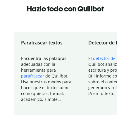
Hazlo todo con Quillbot
Parafrasear textos
Detector de IA
Encuentra las palabras
El
detector de IA
de
adecuadas con la
Quillbot analiza tu
herramienta para
escritura y proporcio
parafrasear
de Quillbot.
útil informe con detal
Usa nuestros modos para
sobre el contenido
hacer que el texto suene
generado y refinado p
como quieras: formal,
IA en tu texto.
académico, simple…