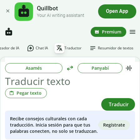
Quillbot
Open App
Your AI writing assistant
Premium
ador de IA
Chat IA
Traductor
Resumidor de textos
Asamés
Panyabí
Pegar texto
Traducir
Recibe consejos culturales con cada
Regístrate
traducción. Inicia sesión para que tus
palabras conecten, no solo se traduzcan.