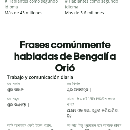
# Hablantes como segundo
# Hablantes como segundo
idioma
idioma
Más de 43 millones
Más de 3,6 millones
Frases comúnmente
habladas de Bengalí a
Orió
Slide 1 of 6
Trabajo y comunicación diaria
S
শুভ সকাল
শুভ বিকাল
হ
ଶୁଭ ସକାଳ
ଶୁଭ ଅପରାହ୍ନ |
ନ
শুভ সন্ধ্যা
আমরা কি একটি মিটিং শিডিউল করতে
আ
ଶୁଭ ସନ୍ଧ୍ୟା |
পারি?
ମ
ଆମେ ଏକ ସଭା ସ୍ଥିର କରିପାରିବା
শ
କି?
ଶ
আমি আপনাকে একটি ইমেল পাঠাব.
আপনার কিছু প্রয়োজন হলে আমাকে জানান
আ