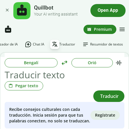
Quillbot
Open App
Your AI writing assistant
Premium
ador de IA
Chat IA
Traductor
Resumidor de textos
Bengalí
Orió
Pegar texto
Traducir
Recibe consejos culturales con cada
Regístrate
traducción. Inicia sesión para que tus
palabras conecten, no solo se traduzcan.