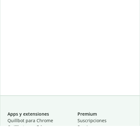
Apps y extensiones
Premium
Quillbot para Chrome
Suscripciones
Quillbot para Edge
Precios
Quillbot para Safari
Para equipos