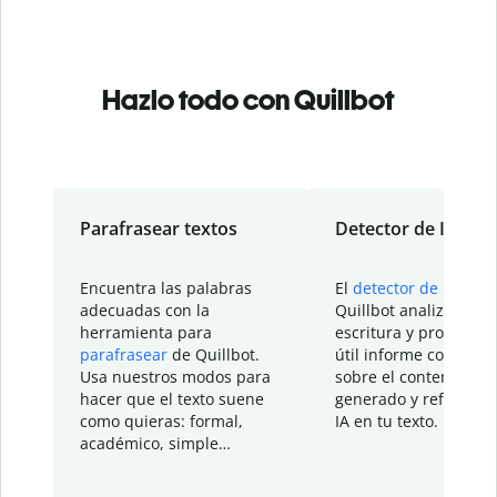
Hazlo todo con Quillbot
Parafrasear textos
Detector de IA
Encuentra las palabras
El
detector de IA
de
adecuadas con la
Quillbot analiza tu
herramienta para
escritura y proporcio
parafrasear
de Quillbot.
útil informe con detal
Usa nuestros modos para
sobre el contenido
hacer que el texto suene
generado y refinado p
como quieras: formal,
IA en tu texto.
académico, simple…