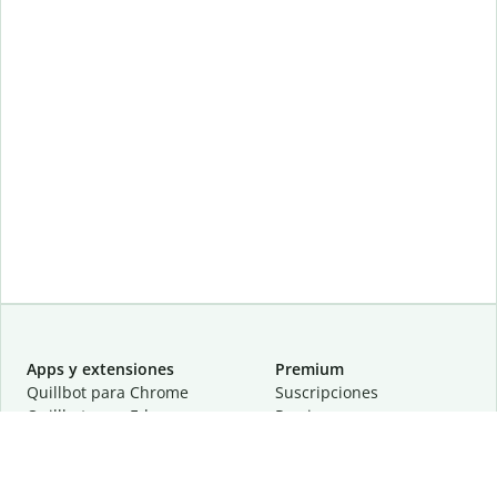
Apps y extensiones
Premium
Quillbot para Chrome
Suscripciones
Quillbot para Edge
Precios
Quillbot para Safari
Para equipos
Quillbot para Android
Afiliación
Quillbot para iOS
Solicita una demostración