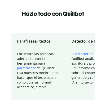
Hazlo todo con Quillbot
Parafrasear textos
Detector de IA
Encuentra las palabras
El
detector de IA
de
adecuadas con la
Quillbot analiza tu
herramienta para
escritura y proporcio
parafrasear
de Quillbot.
útil informe con detal
Usa nuestros modos para
sobre el contenido
hacer que el texto suene
generado y refinado p
como quieras: formal,
IA en tu texto.
académico, simple…