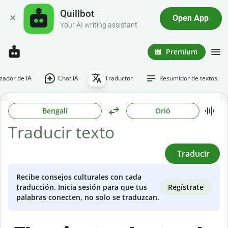
Quillbot
Open App
Your AI writing assistant
Premium
ador de IA
Chat IA
Traductor
Resumidor de textos
Bengalí
Orió
Traducir
Recibe consejos culturales con cada
Regístrate
traducción. Inicia sesión para que tus
palabras conecten, no solo se traduzcan.