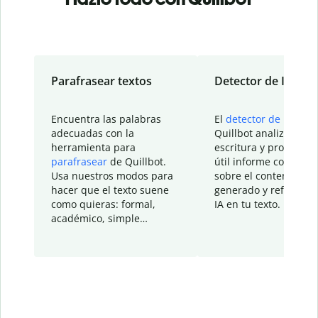
Parafrasear textos
Detector de IA
Encuentra las palabras
El
detector de IA
de
adecuadas con la
Quillbot analiza tu
herramienta para
escritura y proporcio
parafrasear
de Quillbot.
útil informe con detal
Usa nuestros modos para
sobre el contenido
hacer que el texto suene
generado y refinado p
como quieras: formal,
IA en tu texto.
académico, simple…