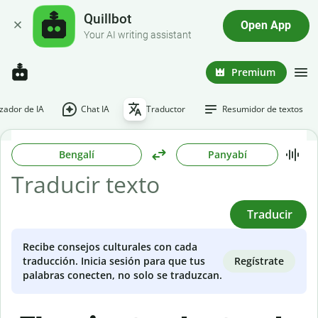
Quillbot
Open App
Your AI writing assistant
Premium
ador de IA
Chat IA
Traductor
Resumidor de textos
Bengalí
Panyabí
Traducir
Recibe consejos culturales con cada
Regístrate
traducción. Inicia sesión para que tus
palabras conecten, no solo se traduzcan.