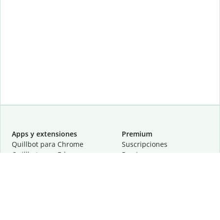
Apps y extensiones
Premium
Quillbot para Chrome
Suscripciones
Quillbot para Edge
Precios
Quillbot para Safari
Para equipos
Quillbot para Android
Afiliación
Quillbot para iOS
Solicita una demostración
Quillbot para Windows
Quillbot para macOS
Quillbot para Word