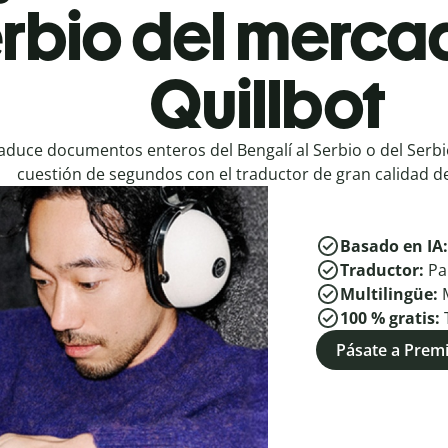
erbio del merca
Quillbot
aduce documentos enteros del Bengalí al Serbio o del Serbio
cuestión de segundos con el traductor de gran calidad de
Basado en IA
Traductor:
Pa
Multilingüe:
100 % gratis:
Pásate a Pre