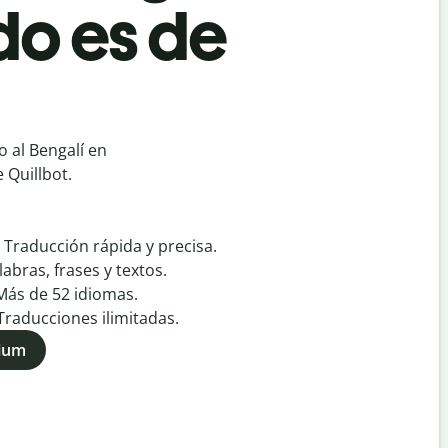
do es de
 al Bengalí en
 Quillbot.
:
Traducción rápida y precisa.
labras, frases y textos.
Más de
52
idiomas.
Traducciones ilimitadas.
mium