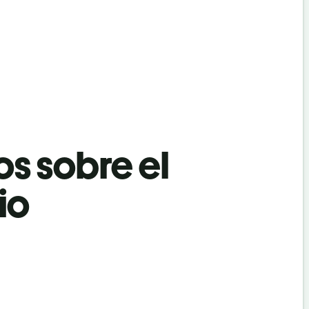
os sobre el
io