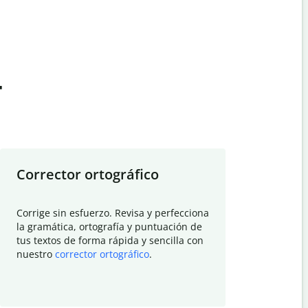
t
Corrector ortográfico
Resumid
Corrige sin esfuerzo. Revisa y perfecciona
Deja que el
la gramática, ortografía y puntuación de
Quillbot si
tus textos de forma rápida y sencilla con
investigació
nuestro
corrector ortográfico
.
electrónico
visión gener