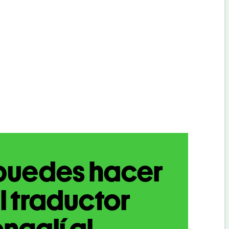
puedes hacer
l traductor
ngalí al