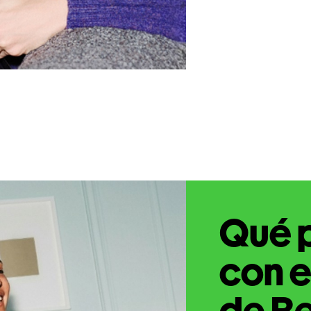
Qué 
con e
de Be