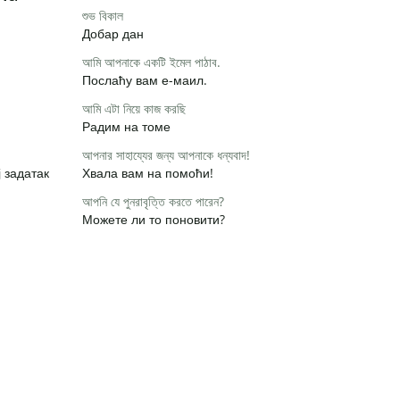
শুভ বিকাল
Добар дан
আমি আপনাকে একটি ইমেল পাঠাব.
Послаћу вам е-маил.
আমি এটা নিয়ে কাজ করছি
Радим на томе
আপনার সাহায্যের জন্য আপনাকে ধন্যবাদ!
 задатак
Хвала вам на помоћи!
আপনি যে পুনরাবৃত্তি করতে পারেন?
Можете ли то поновити?