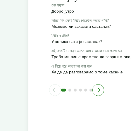
শুভ সকাল
Добро јутро
আমরা কি একটি মিটিং শিডিউল করতে পারি?
Можемо ли заказати састанак?
মিটিং কয়টায়?
У колико сати је састанак?
এই কাজটি সম্পন্ন করতে আমার আরও সময় প্রয়োজন
Треба ми више времена да завршим овај
এ নিয়ে পরে আলোচনা করা যাক
Хајде да разговарамо о томе касније