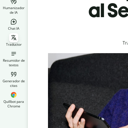
al S
Humanizador
de IA
Chat IA
Tr
Traductor
Resumidor de
textos
Generador de
citas
Quillbot para
Chrome