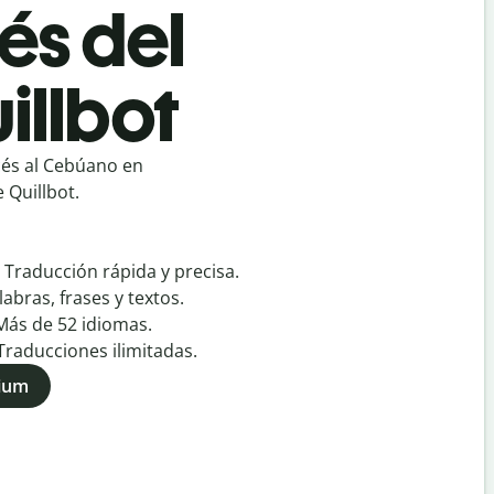
és del
illbot
cés al Cebúano en
 Quillbot.
:
Traducción rápida y precisa.
labras, frases y textos.
Más de
52
idiomas.
Traducciones ilimitadas.
mium