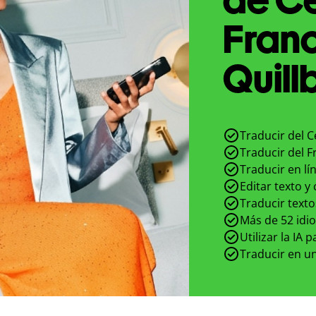
Fran
Quill
Traducir del 
Traducir del 
Traducir en lí
Editar texto y
Traducir texto
Más de 52 idi
Utilizar la IA 
Traducir en un