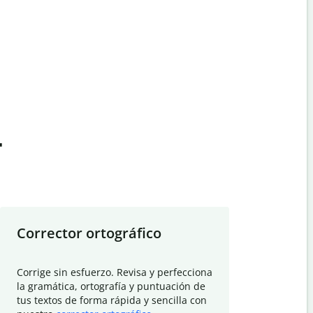
t
Corrector ortográfico
Resumid
Corrige sin esfuerzo. Revisa y perfecciona
Deja que el
la gramática, ortografía y puntuación de
Quillbot si
tus textos de forma rápida y sencilla con
investigació