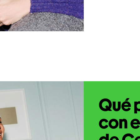
Qué 
con e
de C