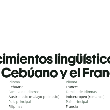
mientos lingüístic
Cebúano y el Fra
Idioma
Idioma
Cebuano
Francés
Familia de idiomas
Familia de idiomas
Austronesio (malayo-polinesio)
Indoeuropeo (romance)
País principal
País principal
Filipinas
Francia