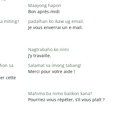
Maayong hapon
Bon après-midi
a miting?
padalhan ko ikaw ug email.
Je vous enverrai un e-mail.
Nagtrabaho ko niini
J’y travaille.
hon sa
Salamat sa imong tabang!
Merci pour votre aide !
er cette
Mahimo ba nimo balikon kana?
Pourriez-vous répéter, s’il vous plaît ?