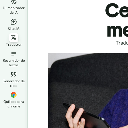
Ce
Humanizador
de IA
me
Chat IA
Tradu
Traductor
Resumidor de
textos
Generador de
citas
Quillbot para
Chrome