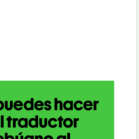
puedes hacer
l traductor
ebúano al