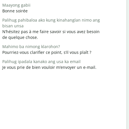
Maayong gabii
Hello/Hi
Bonne soirée
Bonjour / 
Palihug pahibaloa ako kung kinahanglan nimo ang
Naunsa ka
bisan unsa
Comment a
N’hésitez pas à me faire savoir si vous avez besoin
Gidawat n
de quelque chose.
Vous êtes 
Mahimo ba nimong klarohon?
Pasayloa k
Pourriez-vous clarifier ce point, s’il vous plaît ?
Excusez-mo
Palihug ipadala kanako ang usa ka email
Asa ang la
Je vous prie de bien vouloir m’envoyer un e-mail.
Où est l’hô