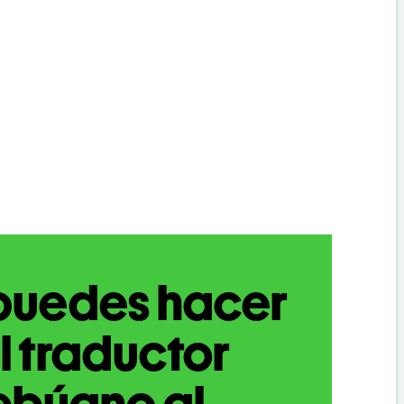
puedes hacer
l traductor
ebúano al