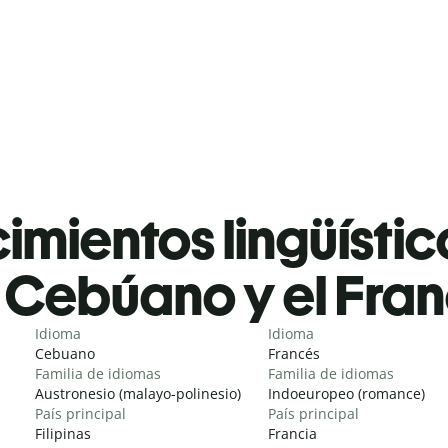
mientos lingüístic
Cebúano y el Fra
Idioma
Idioma
Cebuano
Francés
Familia de idiomas
Familia de idiomas
Austronesio (malayo-polinesio)
Indoeuropeo (romance)
País principal
País principal
Filipinas
Francia