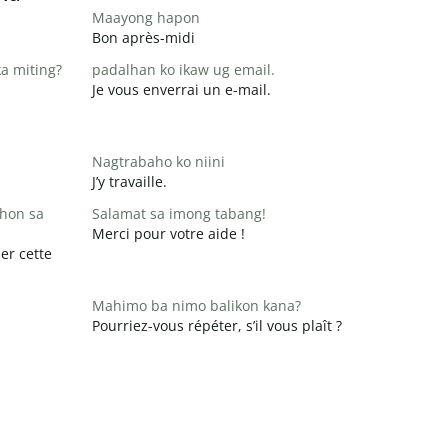
Maayong hapon
Bon après-midi
a miting?
padalhan ko ikaw ug email.
Je vous enverrai un e-mail.
Nagtrabaho ko niini
J’y travaille.
hon sa
Salamat sa imong tabang!
Merci pour votre aide !
er cette
Mahimo ba nimo balikon kana?
Pourriez-vous répéter, s’il vous plaît ?