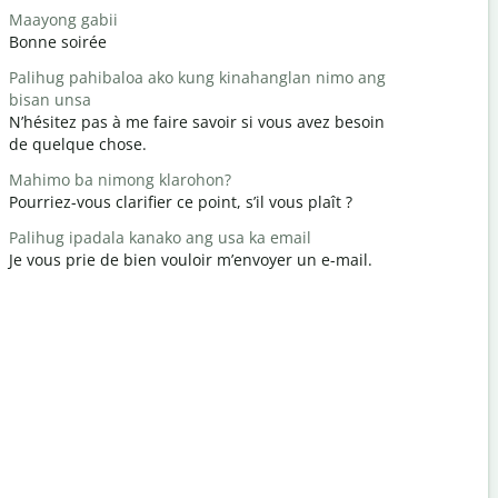
Maayong gabii
Hello/Hi
Bonne soirée
Bonjour / 
Palihug pahibaloa ako kung kinahanglan nimo ang
Naunsa ka
bisan unsa
Comment a
N’hésitez pas à me faire savoir si vous avez besoin
Gidawat n
de quelque chose.
Vous êtes 
Mahimo ba nimong klarohon?
Pasayloa k
Pourriez-vous clarifier ce point, s’il vous plaît ?
Excusez-mo
Palihug ipadala kanako ang usa ka email
Asa ang la
Je vous prie de bien vouloir m’envoyer un e-mail.
Où est l’hô