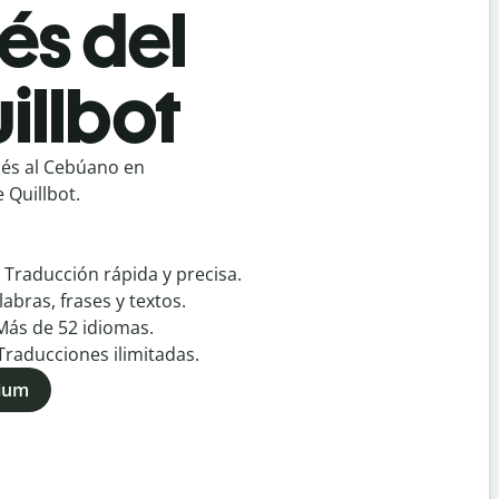
és del
illbot
cés al Cebúano en
 Quillbot.
:
Traducción rápida y precisa.
labras, frases y textos.
Más de
52
idiomas.
Traducciones ilimitadas.
mium