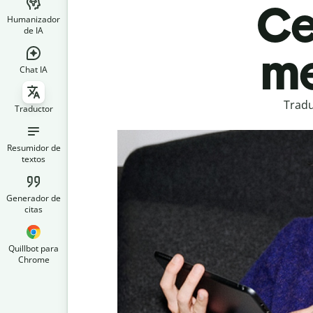
Ce
Humanizador
de IA
me
Chat IA
Tradu
Traductor
Resumidor de
textos
Generador de
citas
Quillbot para
Chrome