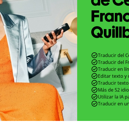
Fran
Quill
Traducir del 
Traducir del 
Traducir en lí
Editar texto y
Traducir texto
Más de 52 idi
Utilizar la IA 
Traducir en un