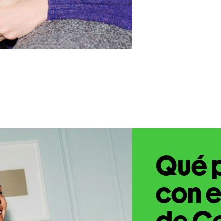
Qué 
con e
de C