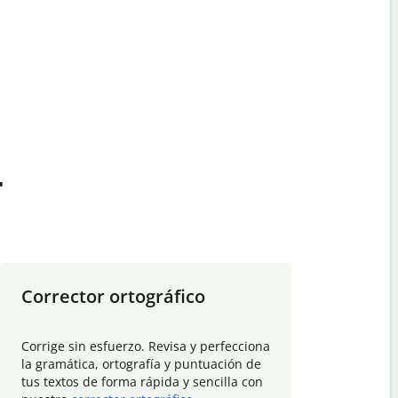
t
Corrector ortográfico
Resumid
Corrige sin esfuerzo. Revisa y perfecciona
Deja que el
la gramática, ortografía y puntuación de
Quillbot si
tus textos de forma rápida y sencilla con
investigació