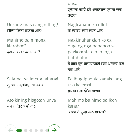
unsa
G
तुम्हाला काही हवे असल्यास कृपया मला
त
कळवा
O
Unsang orasa ang miting?
Nagtrabaho ko niini
ह
मीटिंग किती वाजता आहे?
मी त्यावर काम करत आहे
Mahimo ba nimong
Nagkinahanglan ko og
न
klarohon?
dugang nga panahon sa
कृपया स्पष्ट कराल का?
pagkompleto niini nga
buluhaton
A
हे काम पूर्ण करण्यासाठी मला आणखी वेळ
h
हवा आहे
स
Salamat sa imong tabang!
Palihug ipadala kanako ang
तुमच्या मदतीबद्दल धन्यवाद!
usa ka email
कृपया मला ईमेल पाठवा
Ato kining hisgotan unya
Mahimo ba nimo balikon
यावर नंतर चर्चा करू
kana?
आपण ते पुन्हा करू शकता?