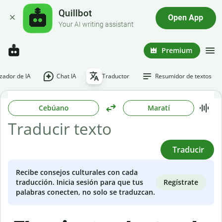
Quillbot
Open App
Your AI writing assistant
Premium
ador de IA
Chat IA
Traductor
Resumidor de textos
Cebúano
Maratí
Traducir
Recibe consejos culturales con cada
Regístrate
traducción. Inicia sesión para que tus
palabras conecten, no solo se traduzcan.