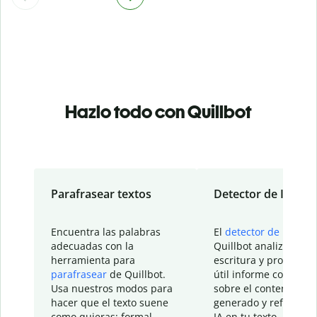
Hazlo todo con Quillbot
Parafrasear textos
Detector de IA
Encuentra las palabras
El
detector de IA
de
adecuadas con la
Quillbot analiza tu
herramienta para
escritura y proporcio
parafrasear
de Quillbot.
útil informe con detal
Usa nuestros modos para
sobre el contenido
hacer que el texto suene
generado y refinado p
como quieras: formal,
IA en tu texto.