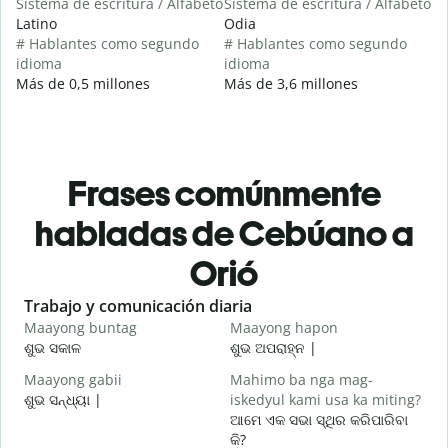
Sistema de escritura / Alfabeto
Sistema de escritura / Alfabeto
Latino
Odia
# Hablantes como segundo
# Hablantes como segundo
idioma
idioma
Más de 0,5 millones
Más de 3,6 millones
Frases comúnmente
habladas de Cebúano a
Orió
Slide 1 of 6
Trabajo y comunicación diaria
S
Maayong buntag
Maayong hapon
H
ଶୁଭ ସକାଳ
ଶୁଭ ଅପରାହ୍ନ |
ନ
Maayong gabii
Mahimo ba nga mag-
A
ଶୁଭ ସନ୍ଧ୍ୟା |
iskedyul kami usa ka miting?
ମ
ଆମେ ଏକ ସଭା ସ୍ଥିର କରିପାରିବା
M
କି?