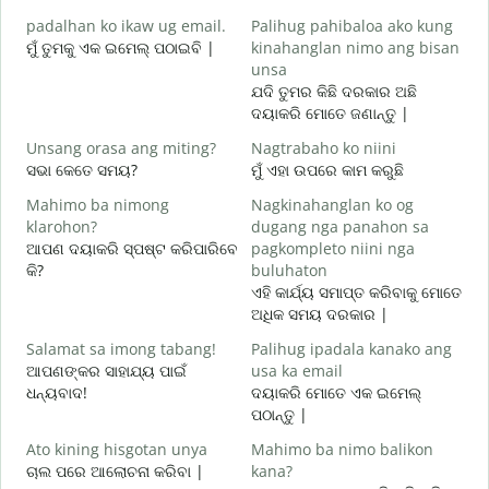
g
padalhan ko ikaw ug email.
Palihug pahibaloa ako kung
ଶ
ମୁଁ ତୁମକୁ ଏକ ଇମେଲ୍ ପଠାଇବି |
kinahanglan nimo ang bisan
G
unsa
ଯଦି ତୁମର କିଛି ଦରକାର ଅଛି
ଦୟାକରି ମୋତେ ଜଣାନ୍ତୁ |
O
ହ
Unsang orasa ang miting?
Nagtrabaho ko niini
ସଭା କେତେ ସମୟ?
ମୁଁ ଏହା ଉପରେ କାମ କରୁଛି
ବ
Mahimo ba nimong
Nagkinahanglan ko og
klarohon?
dugang nga panahon sa
ଆପଣ ଦୟାକରି ସ୍ପଷ୍ଟ କରିପାରିବେ
pagkompleto niini nga
A
କି?
buluhaton
h
ଏହି କାର୍ଯ୍ୟ ସମାପ୍ତ କରିବାକୁ ମୋତେ
ନ
ଅଧିକ ସମୟ ଦରକାର |
Salamat sa imong tabang!
Palihug ipadala kanako ang
ଆପଣଙ୍କର ସାହାଯ୍ୟ ପାଇଁ
usa ka email
ଧନ୍ୟବାଦ!
ଦୟାକରି ମୋତେ ଏକ ଇମେଲ୍
ପଠାନ୍ତୁ |
Ato kining hisgotan unya
Mahimo ba nimo balikon
ଚାଲ ପରେ ଆଲୋଚନା କରିବା |
kana?