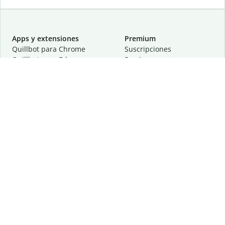
Apps y extensiones
Premium
Quillbot para Chrome
Suscripciones
Quillbot para Edge
Precios
Quillbot para Safari
Para equipos
Quillbot para Android
Afiliación
Quillbot para iOS
Solicita una demostración
Quillbot para Windows
Quillbot para macOS
Quillbot para Word
Herramientas
Empresa
Recursos de escritura
Acerca de
Corrección lingüística
Privacidad
Citas y originalidad
Empleos
Herramientas de IA
Centro de ayuda
Herramientas PDF
Contáctanos
Herramientas para
Recursos
imágenes
Otras herramientas
Herramientas de conversión