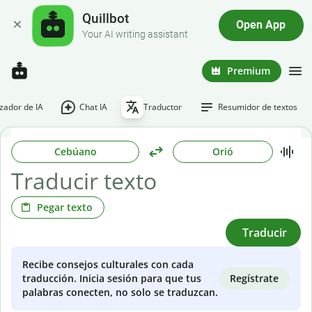
Quillbot
Open App
Your AI writing assistant
Premium
ador de IA
Chat IA
Traductor
Resumidor de textos
Cebúano
Orió
Pegar texto
Traducir
Recibe consejos culturales con cada
Regístrate
traducción. Inicia sesión para que tus
palabras conecten, no solo se traduzcan.