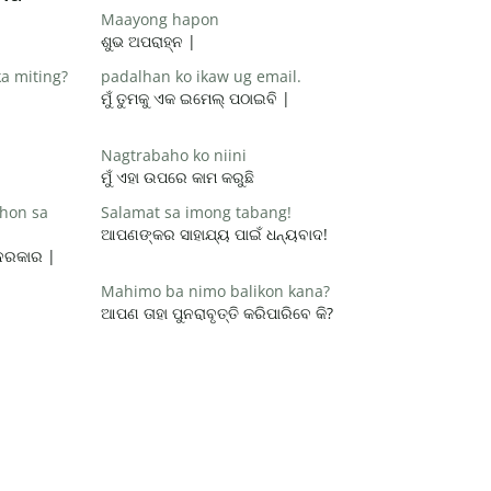
Maayong hapon
ଶୁଭ ଅପରାହ୍ନ |
a miting?
padalhan ko ikaw ug email.
ମୁଁ ତୁମକୁ ଏକ ଇମେଲ୍ ପଠାଇବି |
Nagtrabaho ko niini
ମୁଁ ଏହା ଉପରେ କାମ କରୁଛି
hon sa
Salamat sa imong tabang!
ଆପଣଙ୍କର ସାହାଯ୍ୟ ପାଇଁ ଧନ୍ୟବାଦ!
 ଦରକାର |
Mahimo ba nimo balikon kana?
ଆପଣ ତାହା ପୁନରାବୃତ୍ତି କରିପାରିବେ କି?