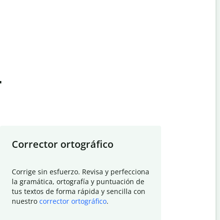
t
Corrector ortográfico
Resumid
Corrige sin esfuerzo. Revisa y perfecciona
Deja que el
la gramática, ortografía y puntuación de
Quillbot si
tus textos de forma rápida y sencilla con
investigació
nuestro
corrector ortográfico
.
electrónico
visión gener