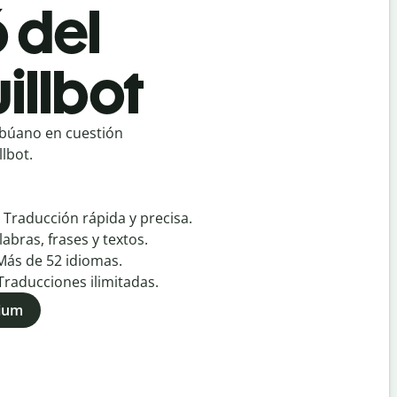
 del
illbot
ebúano en cuestión
lbot.
:
Traducción rápida y precisa.
labras, frases y textos.
Más de
52
idiomas.
Traducciones ilimitadas.
mium