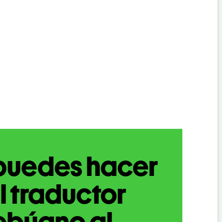
puedes hacer
l traductor
ebúano al