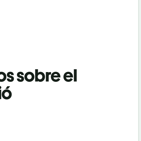
os sobre el
ió