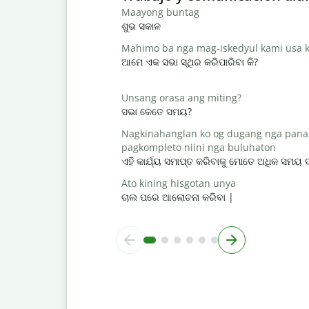
Maayong buntag
ଶୁଭ ସକାଳ
Mahimo ba nga mag-iskedyul kami usa k
ଆମେ ଏକ ସଭା ସ୍ଥିର କରିପାରିବା କି?
Unsang orasa ang miting?
ସଭା କେତେ ସମୟ?
Nagkinahanglan ko og dugang nga pana
pagkompleto niini nga buluhaton
ଏହି କାର୍ଯ୍ୟ ସମାପ୍ତ କରିବାକୁ ମୋତେ ଅଧିକ ସମୟ
Ato kining hisgotan unya
ଚାଲ ପରେ ଆଲୋଚନା କରିବା |