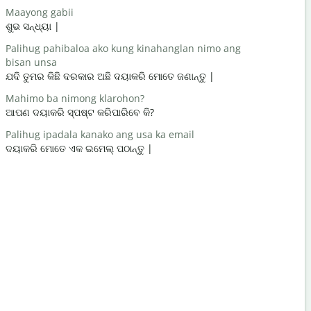
Maayong gabii
Hello/Hi
ଶୁଭ ସନ୍ଧ୍ୟା |
ନମସ୍କାର / 
Palihug pahibaloa ako kung kinahanglan nimo ang
Naunsa ka
bisan unsa
ଆପଣ କେମିତି
ଯଦି ତୁମର କିଛି ଦରକାର ଅଛି ଦୟାକରି ମୋତେ ଜଣାନ୍ତୁ |
Gidawat n
Mahimo ba nimong klarohon?
ଆପଣ ସ୍ w
ଆପଣ ଦୟାକରି ସ୍ପଷ୍ଟ କରିପାରିବେ କି?
Pasayloa k
Palihug ipadala kanako ang usa ka email
କ୍ଷମା କରିବେ
ଦୟାକରି ମୋତେ ଏକ ଇମେଲ୍ ପଠାନ୍ତୁ |
Asa ang la
ନିକଟତମ ହୋ