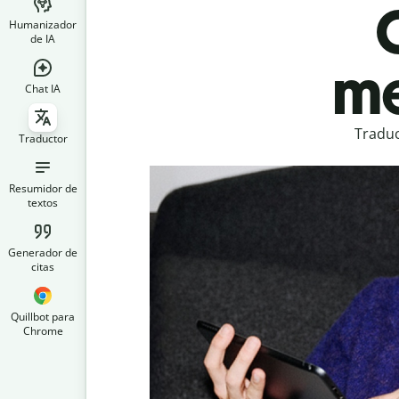
Humanizador
de IA
me
Chat IA
Traduc
Traductor
Resumidor de
textos
Generador de
citas
Quillbot para
Chrome