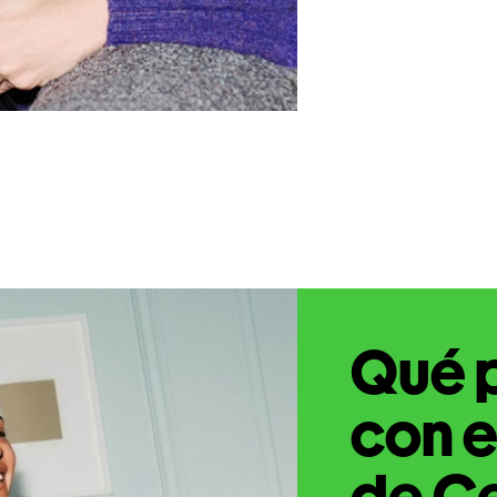
Qué 
con e
de C