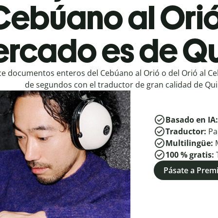
Cebúano al Orió
rcado es de Qu
e documentos enteros del Cebúano al Orió o del Orió al C
de segundos con el traductor de gran calidad de Quil
Basado en IA
Traductor:
Pa
Multilingüe:
100 % gratis:
Pásate a Pre