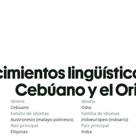
mientos lingüístic
Cebúano y el Or
Idioma
Idioma
Cebuano
Odia
Familia de idiomas
Familia de idiomas
Austronesio (malayo-polinesio)
Indoeuropeo (indoario)
País principal
País principal
Filipinas
India