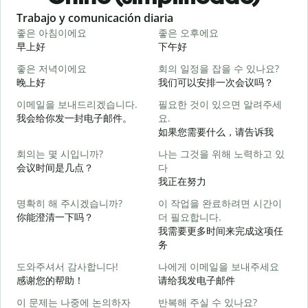
Slide 1 of 6
Trabajo y comunicación diaria
S
좋은 아침이에요
좋은 오후에요
早上好
下午好
좋은 저녁이에요
회의 일정을 잡을 수 있나요?
晚上好
我们可以安排一次会议吗？
이메일을 보내드리겠습니다.
필요한 것이 있으면 알려주세
我会给你发一封电子邮件。
요.
如果您需要什么，请告诉我
회의는 몇 시입니까?
나는 그것을 위해 노력하고 있
会议时间是几点？
다
我正在努力
명확히 해 주시겠습니까?
이 작업을 완료하려면 시간이
你能澄清一下吗？
더 필요합니다.
我需要更多时间来完成这项任
务
도와주셔서 감사합니다!
나에게 이메일을 보내주세요
感谢您的帮助！
请给我发电子邮件
이 문제는 나중에 논의하자
반복해 주실 수 있나요?