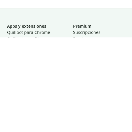
Apps y extensiones
Premium
Quillbot para Chrome
Suscripciones
Quillbot para Edge
Precios
Quillbot para Safari
Para equipos
Quillbot para Android
Afiliación
Quillbot para iOS
Solicita una demostración
Quillbot para Windows
Quillbot para macOS
Quillbot para Word
Herramientas
Empresa
Recursos de escritura
Acerca de
Corrección lingüística
Privacidad
Citas y originalidad
Empleos
Herramientas de IA
Centro de ayuda
Herramientas PDF
Contáctanos
Herramientas para
Recursos
imágenes
Otras herramientas