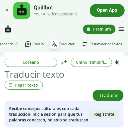
Quillbot
Open App
Your AI writing assistant
Premium
ador de IA
Chat IA
Traductor
Resumidor de textos
Coreano
Chino (simplificado)
Pegar texto
Traducir
Recibe consejos culturales con cada
Regístrate
traducción. Inicia sesión para que tus
palabras conecten, no solo se traduzcan.