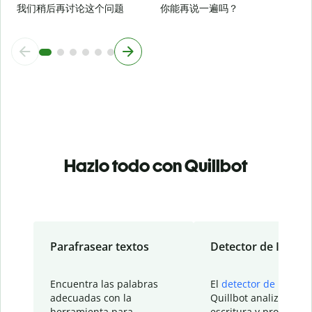
我们稍后再讨论这个问题
你能再说一遍吗？
Hazlo todo con Quillbot
Parafrasear textos
Detector de IA
Encuentra las palabras
El
detector de IA
de
adecuadas con la
Quillbot analiza tu
herramienta para
escritura y proporcio