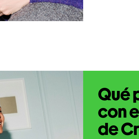
Qué 
con e
de Cr