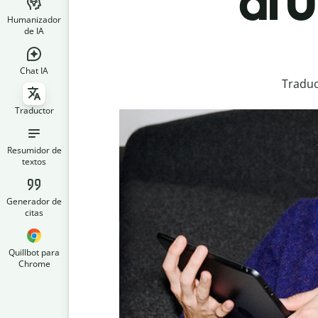
al 
Humanizador
de IA
Chat IA
Traduc
Traductor
Resumidor de
textos
Generador de
citas
Quillbot para
Chrome