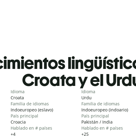
mientos lingüístic
Croata y el Urd
Idioma
Idioma
Croata
Urdu
Familia de idiomas
Familia de idiomas
Indoeuropeo (eslavo)
Indoeuropeo (indoario)
País principal
País principal
Croacia
Pakistán / India
Hablado en # países
Hablado en # países
+4
+25