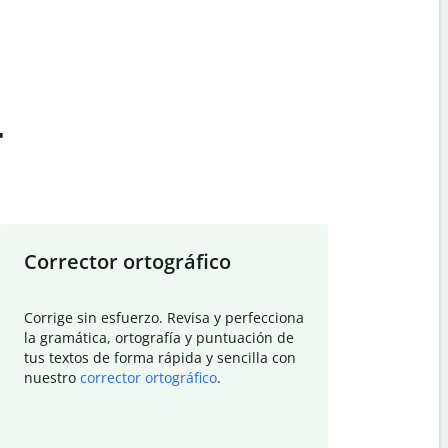
t
Corrector ortográfico
Resumid
Corrige sin esfuerzo. Revisa y perfecciona
Deja que el
la gramática, ortografía y puntuación de
Quillbot si
tus textos de forma rápida y sencilla con
investigació
nuestro
corrector ortográfico
.
electrónico
visión gener