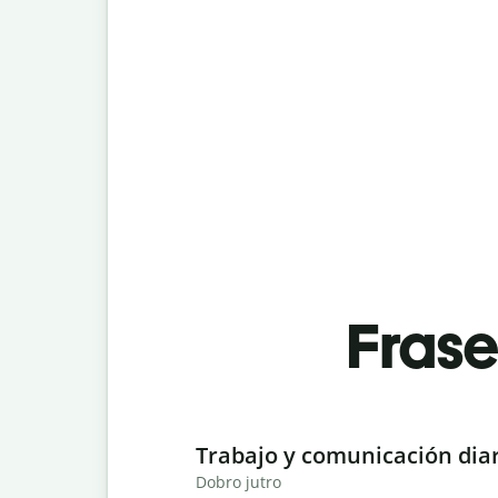
Fras
Slide 1 of 6
Trabajo y comunicación dia
Dobro jutro