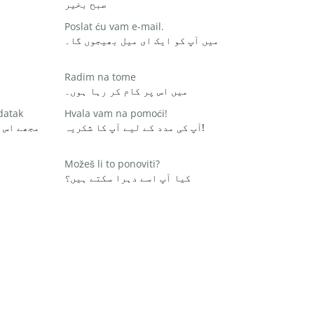
صبح بخیر
Poslat ću vam e-mail.
میں آپ کو ایک ای میل بھیجوں گا۔
Radim na tome
میں اس پر کام کر رہا ہوں۔
datak
Hvala vam na pomoći!
آپ کی مدد کے لیے آپ کا شکریہ!
مجھے اس 
Možeš li to ponoviti?
کیا آپ اسے دہرا سکتے ہیں؟