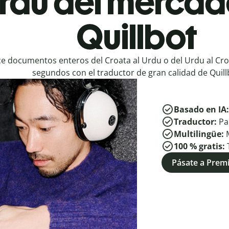
Urdu del mercad
Quillbot
e documentos enteros del Croata al Urdu o del Urdu al Cro
segundos con el traductor de gran calidad de Quill
Basado en IA
Traductor:
Pa
Multilingüe:
100 % gratis:
Pásate a Pre