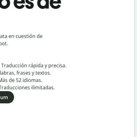
o es de
ata en cuestión de
bot.
:
Traducción rápida y precisa.
labras, frases y textos.
Más de
52
idiomas.
Traducciones ilimitadas.
mium