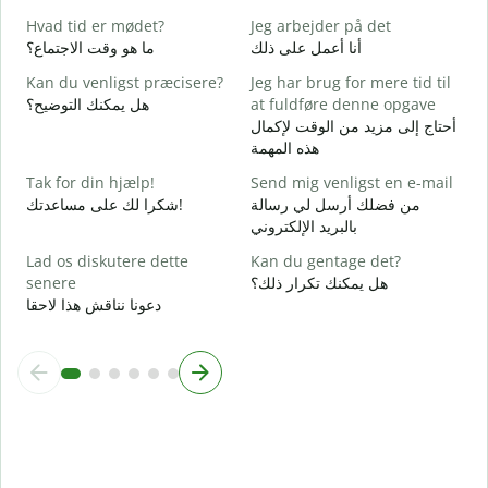
ة
Hvad tid er mødet?
Jeg arbejder på det
J
أنا أعمل على ذلك
ما هو وقت الاجتماع؟
ا
Kan du venligst præcisere?
Jeg har brug for mere tid til
F
هل يمكنك التوضيح؟
at fuldføre denne opgave
ة
أحتاج إلى مزيد من الوقت لإكمال
هذه المهمة
H
؟
Tak for din hjælp!
Send mig venligst en e-mail
من فضلك أرسل لي رسالة
شكرا لك على مساعدتك!
بالبريد الإلكتروني
Lad os diskutere dette
Kan du gentage det?
senere
هل يمكنك تكرار ذلك؟
دعونا نناقش هذا لاحقا