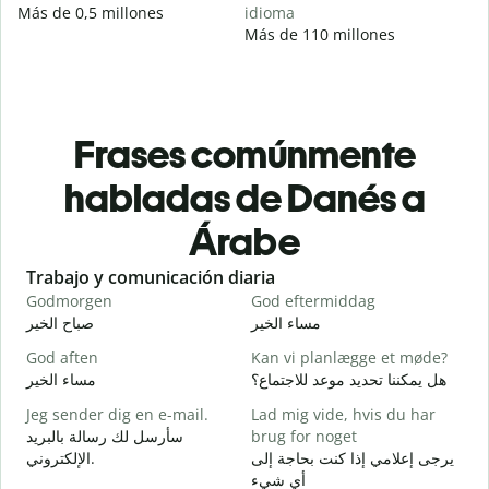
Más de 0,5 millones
idioma
Más de 110 millones
Frases comúnmente
habladas de Danés a
Árabe
Slide 1 of 6
Trabajo y comunicación diaria
S
Godmorgen
God eftermiddag
H
ا
مساء الخير
صباح الخير
God aften
Kan vi planlægge et møde?
M
و
هل يمكننا تحديد موعد للاجتماع؟
مساء الخير
Jeg sender dig en e-mail.
Lad mig vide, hvis du har
G
سأرسل لك رسالة بالبريد
brug for noget
ر
يرجى إعلامي إذا كنت بحاجة إلى
الإلكتروني.
D
أي شيء