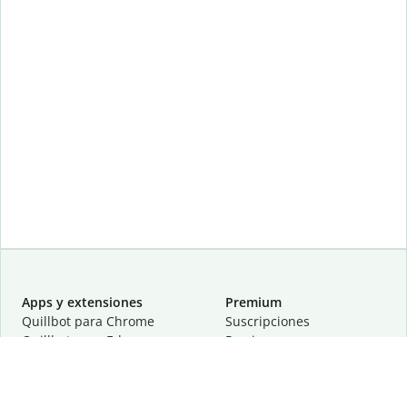
Apps y extensiones
Premium
Quillbot para Chrome
Suscripciones
Quillbot para Edge
Precios
Quillbot para Safari
Para equipos
Quillbot para Android
Afiliación
Quillbot para iOS
Solicita una demostración