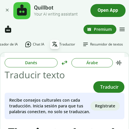
Quillbot
Open App
Your AI writing assistant
Premium
ador de IA
Chat IA
Traductor
Resumidor de textos
Danés
Árabe
Traducir
Recibe consejos culturales con cada
Regístrate
traducción. Inicia sesión para que tus
palabras conecten, no solo se traduzcan.