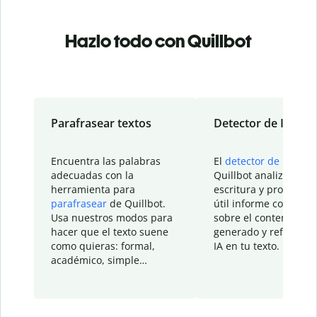
Hazlo todo con Quillbot
Parafrasear textos
Detector de IA
Encuentra las palabras
El
detector de IA
de
adecuadas con la
Quillbot analiza tu
herramienta para
escritura y proporcio
parafrasear
de Quillbot.
útil informe con detal
Usa nuestros modos para
sobre el contenido
hacer que el texto suene
generado y refinado p
como quieras: formal,
IA en tu texto.
académico, simple…